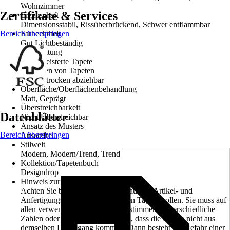
Wohnzimmer
Zertifikate & Services
Eigenschaft
Dimensionsstabil, Rissüberbrückend, Schwer entflammbar
Bereich überspringen
Farbechtheit
Gut Lichtbeständig
Verarbeitung
Vorgekleisterte Tapete
Entfernen von Tapeten
Restlos trocken abziehbar
Oberfläche/Oberflächenbehandlung
Matt, Geprägt
Überstreichbarkeit
Datenblätter
Nicht Überstreichbar
Ansatz des Musters
Bereich überspringen
Ansatzfrei
Stilwelt
Modern, Modern/Trend, Trend
Kollektion/Tapetenbuch
Designdrop
Hinweis zur Anfertigungsnummer
Achten Sie beim Kauf unbedingt auf die Artikel- und
Anfertigungsnummer der einzelnen Tapetenrollen. Sie muss auf
allen verwendeten Rollen übereinstimmen. Unterschiedliche
Zahlen oder Buchstaben bedeuten, dass die Rollen nicht aus
demselben Druckgang kommen. Dann besteht die Gefahr einer