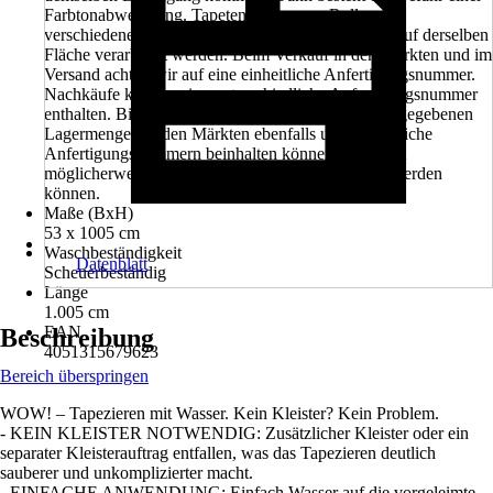
Farbtonabweichung. Tapetenbahnen aus Rollen mit
verschiedenen Anfertigungsnummern dürfen nicht auf derselben
Fläche verarbeitet werden. Beim Verkauf in den Märkten und im
Versand achten wir auf eine einheitliche Anfertigungsnummer.
Nachkäufe können eine unterschiedliche Anfertigungsnummer
enthalten. Bitte beachten Sie außerdem, dass die angegebenen
Lagermengen in den Märkten ebenfalls unterschiedliche
Anfertigungsnummern beinhalten können und somit
möglicherweise nicht in einem Projekt verarbeitet werden
können.
Maße (BxH)
53 x 1005 cm
Waschbeständigkeit
Datenblatt
Scheuerbeständig
Länge
1.005 cm
EAN
Beschreibung
4051315679623
Bereich überspringen
WOW! – Tapezieren mit Wasser. Kein Kleister? Kein Problem.
- KEIN KLEISTER NOTWENDIG: Zusätzlicher Kleister oder ein
separater Kleisterauftrag entfallen, was das Tapezieren deutlich
sauberer und unkomplizierter macht.
- EINFACHE ANWENDUNG: Einfach Wasser auf die vorgeleimte