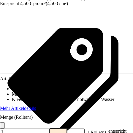
Entspricht 4,50 € pro m²
(
4,50 €
/
m²
)
Art.-Nr.
12422560
Ansatz des Musters
:
Ansatzfrei
Maße (BxH)
:
53 x 1005 cm
Kleisterempfehlung
:
Kein Kleister notwendig - Wasser
Mehr Artikeldetails
Menge (Rolle(n))
entspricht
1 Rolle(n)