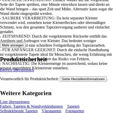
Seite der Tapete sprühen, eine Minute einwirken lassen und direkt an
die Wand bringen – das spart Zeit und Mühe. Alternativ kann sogar die
Wand direkt eingesprüht werden.
- SAUBERE VERARBEITUNG: Da kein separater Kleister
verwendet wird, entstehen keine Kleisterflecken oder übermäßiger
Schmutz, was den gesamten Tapeziervorgang sauberer und einfacher
gestaltet.
- ZEITSPAREND: Durch die vorgekleisterte Rückseite entfällt das
Anrühren und Auftragen von Kleister. Das bedeutet weniger
Vorbereitung und eine schnellere Fertigstellung der Tapezierarbeit.
Mehr anzeigen
- FÜR ANFÄNGER GEEIGNET: Durch die einfache Handhabung
ist vorgekleisterte Tapete ideal für Menschen, die wenig Erfahrung mit
Produktsicherheit
Tapezieren haben, und reduziert das Risiko von Fehlern.
- NACHHALTIG: Die Kleistermenge ist ausreichend, sodass keine
separat angerührten Kleisterreste entstehen.
Bereich überspringen
Verantwortlich für Produktsicherheit:
.
Siehe Herstellerinformationen
Weitere Kategorien
Liste überspringen
Farben, Tapeten & Wandverkleidungen
Tapeten
Selbstklebende Tapeten
Vliestapeten
Fototapeten