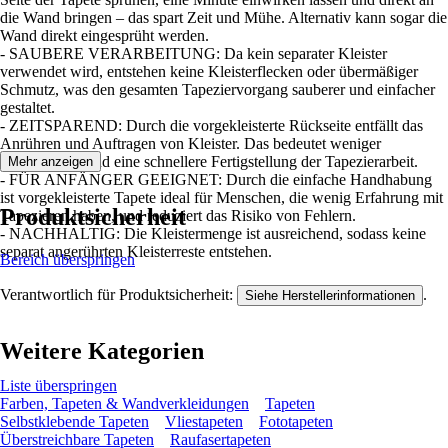
die Wand bringen – das spart Zeit und Mühe. Alternativ kann sogar die
Wand direkt eingesprüht werden.
- SAUBERE VERARBEITUNG: Da kein separater Kleister
verwendet wird, entstehen keine Kleisterflecken oder übermäßiger
Schmutz, was den gesamten Tapeziervorgang sauberer und einfacher
gestaltet.
- ZEITSPAREND: Durch die vorgekleisterte Rückseite entfällt das
Anrühren und Auftragen von Kleister. Das bedeutet weniger
Vorbereitung und eine schnellere Fertigstellung der Tapezierarbeit.
Mehr anzeigen
- FÜR ANFÄNGER GEEIGNET: Durch die einfache Handhabung
ist vorgekleisterte Tapete ideal für Menschen, die wenig Erfahrung mit
Produktsicherheit
Tapezieren haben, und reduziert das Risiko von Fehlern.
- NACHHALTIG: Die Kleistermenge ist ausreichend, sodass keine
separat angerührten Kleisterreste entstehen.
Bereich überspringen
Verantwortlich für Produktsicherheit:
.
Siehe Herstellerinformationen
Weitere Kategorien
Liste überspringen
Farben, Tapeten & Wandverkleidungen
Tapeten
Selbstklebende Tapeten
Vliestapeten
Fototapeten
Überstreichbare Tapeten
Raufasertapeten