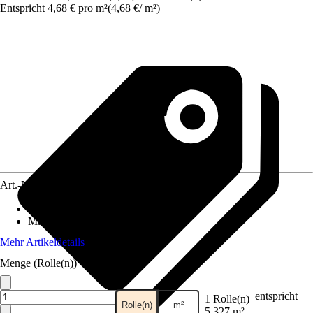
Entspricht 4,68 € pro m²
(
4,68 €
/
m²
)
Art.-Nr.
12422559
Anzahl der Teile
:
1
Maße (BxH)
:
53 x 1005 cm
Mehr Artikeldetails
Menge (Rolle(n))
entspricht
1 Rolle(n)
Rolle(n)
m²
5,327 m²