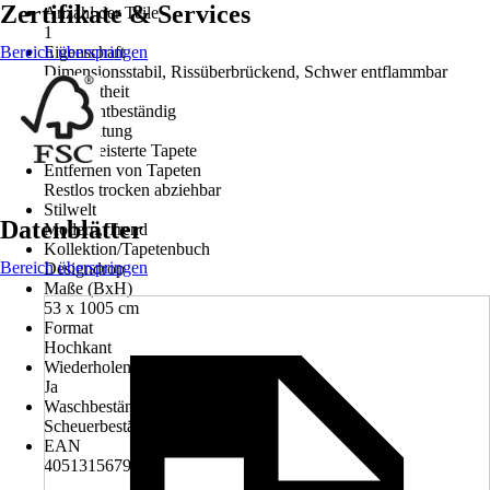
Zertifikate & Services
Anzahl der Teile
1
Bereich überspringen
Eigenschaft
Dimensionsstabil, Rissüberbrückend, Schwer entflammbar
Farbechtheit
Gut Lichtbeständig
Verarbeitung
Vorgekleisterte Tapete
Entfernen von Tapeten
Restlos trocken abziehbar
Stilwelt
Datenblätter
Modern, Trend
Kollektion/Tapetenbuch
Bereich überspringen
Designdrop
Maße (BxH)
53 x 1005 cm
Format
Hochkant
Wiederholendes Design
Ja
Waschbeständigkeit
Scheuerbeständig
EAN
4051315679609