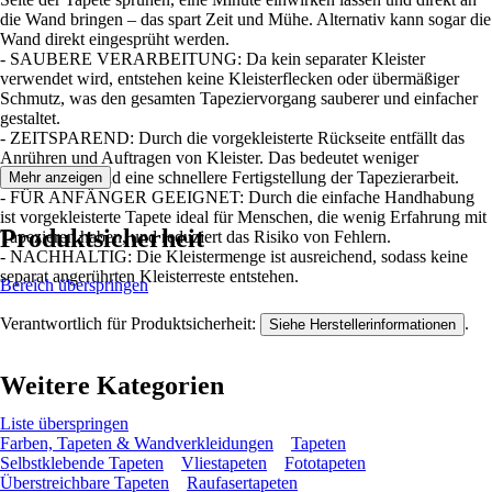
die Wand bringen – das spart Zeit und Mühe. Alternativ kann sogar die
Wand direkt eingesprüht werden.
- SAUBERE VERARBEITUNG: Da kein separater Kleister
verwendet wird, entstehen keine Kleisterflecken oder übermäßiger
Schmutz, was den gesamten Tapeziervorgang sauberer und einfacher
gestaltet.
- ZEITSPAREND: Durch die vorgekleisterte Rückseite entfällt das
Anrühren und Auftragen von Kleister. Das bedeutet weniger
Vorbereitung und eine schnellere Fertigstellung der Tapezierarbeit.
Mehr anzeigen
- FÜR ANFÄNGER GEEIGNET: Durch die einfache Handhabung
ist vorgekleisterte Tapete ideal für Menschen, die wenig Erfahrung mit
Produktsicherheit
Tapezieren haben, und reduziert das Risiko von Fehlern.
- NACHHALTIG: Die Kleistermenge ist ausreichend, sodass keine
separat angerührten Kleisterreste entstehen.
Bereich überspringen
Verantwortlich für Produktsicherheit:
.
Siehe Herstellerinformationen
Weitere Kategorien
Liste überspringen
Farben, Tapeten & Wandverkleidungen
Tapeten
Selbstklebende Tapeten
Vliestapeten
Fototapeten
Überstreichbare Tapeten
Raufasertapeten