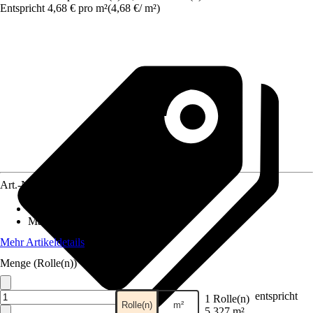
Entspricht 4,68 € pro m²
(
4,68 €
/
m²
)
Art.-Nr.
12422553
Anzahl der Teile
:
1
Maße (BxH)
:
53 x 1005 cm
Mehr Artikeldetails
Menge (Rolle(n))
entspricht
1 Rolle(n)
Rolle(n)
m²
5,327 m²