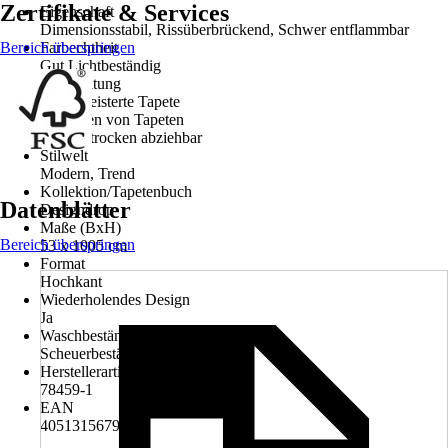
Zertifikate & Services
Eigenschaft
Dimensionsstabil, Rissüberbrückend, Schwer entflammbar
Bereich überspringen
Farbechtheit
Gut Lichtbeständig
Verarbeitung
Vorgekleisterte Tapete
Entfernen von Tapeten
Restlos trocken abziehbar
Stilwelt
Modern, Trend
Kollektion/Tapetenbuch
Datenblätter
Designdrop
Maße (BxH)
Bereich überspringen
53 x 1005 cm
Format
Hochkant
Wiederholendes Design
Ja
Waschbeständigkeit
Scheuerbeständig
Herstellerartikelnummer
78459-1
EAN
4051315679234