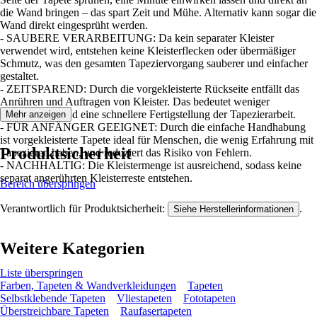
die Wand bringen – das spart Zeit und Mühe. Alternativ kann sogar die
Wand direkt eingesprüht werden.
- SAUBERE VERARBEITUNG: Da kein separater Kleister
verwendet wird, entstehen keine Kleisterflecken oder übermäßiger
Schmutz, was den gesamten Tapeziervorgang sauberer und einfacher
gestaltet.
- ZEITSPAREND: Durch die vorgekleisterte Rückseite entfällt das
Anrühren und Auftragen von Kleister. Das bedeutet weniger
Vorbereitung und eine schnellere Fertigstellung der Tapezierarbeit.
Mehr anzeigen
- FÜR ANFÄNGER GEEIGNET: Durch die einfache Handhabung
ist vorgekleisterte Tapete ideal für Menschen, die wenig Erfahrung mit
Produktsicherheit
Tapezieren haben, und reduziert das Risiko von Fehlern.
- NACHHALTIG: Die Kleistermenge ist ausreichend, sodass keine
separat angerührten Kleisterreste entstehen.
Bereich überspringen
Verantwortlich für Produktsicherheit:
.
Siehe Herstellerinformationen
Weitere Kategorien
Liste überspringen
Farben, Tapeten & Wandverkleidungen
Tapeten
Selbstklebende Tapeten
Vliestapeten
Fototapeten
Überstreichbare Tapeten
Raufasertapeten