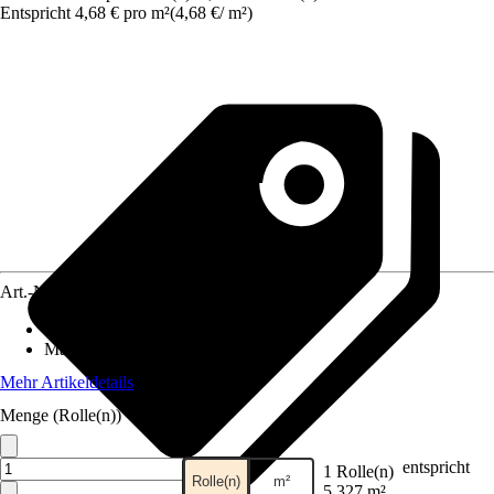
Entspricht 4,68 € pro m²
(
4,68 €
/
m²
)
Art.-Nr.
12422548
Anzahl der Teile
:
1
Maße (BxH)
:
53 x 1005 cm
Mehr Artikeldetails
Menge (Rolle(n))
entspricht
1 Rolle(n)
Rolle(n)
m²
5,327 m²