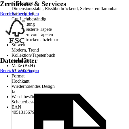
Zertifikate & Services
Eigenschaft
Dimensionsstabil, Rissüberbrückend, Schwer entflammbar
Bereich überspringen
Farbechtheit
Gut Lichtbeständig
Verarbeitung
Vorgekleisterte Tapete
Entfernen von Tapeten
Restlos trocken abziehbar
Stilwelt
Modern, Trend
Kollektion/Tapetenbuch
Datenblätter
Designdrop
Maße (BxH)
Bereich überspringen
53 x 1005 cm
Format
Hochkant
Wiederholendes Design
Ja
Waschbeständigkeit
Scheuerbeständig
EAN
4051315679364