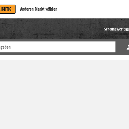
RICHTIG
Anderen Markt wählen
Sendungsverfolg