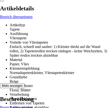
Artikeldetails
Bereich überspringen
Artikeltyp
Tapete
Ausführung
Vliestapete
Vorteile von Vliestapeten
Einfach, schnell und sauber: 1) Kleister direkt auf die Wand
rollen, 2) Tapetenrollen trocken einlegen - keine Weichzeiten, 3)
Später restlos trocken abziehbar
Material
Papier, Vlies
Kleisterempfehlung
Normaltapetenkleister, Vliestapetenkleister
Grundfarbe
Beige
Dekor / Muster
Mehr anzeigen
Floral, Blätter
Verarbeitung
Beschreibung
Wand einkleistern
Entfernen von Tapeten
Bereich überspringen
Restlos trocken abziehbar