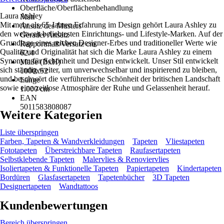
Oberfläche/Oberflächenbehandlung
Laura Ashley
Matt
Mit mehr als 65 Jahren Erfahrung im Design gehört Laura Ashley zu
Ansatz des Musters
den weltweit beliebtesten Einrichtungs- und Lifestyle-Marken. Auf der
Gerader Ansatz
Grundlage eines reichen Designer-Erbes und traditioneller Werte wie
Rapportmaß/Versatz cm
Qualität und Originalität hat sich die Marke Laura Ashley zu einem
62.4
Synonym für Schönheit und Design entwickelt. Unser Stil entwickelt
Maße (BxH)
sich ständig weiter, um unverwechselbar und inspirierend zu bleiben,
1000x52
und beschwört die verführerische Schönheit der britischen Landschaft
Länge
sowie eine zeitlose Atmosphäre der Ruhe und Gelassenheit herauf.
1.000 cm
EAN
5011583808087
Weitere Kategorien
Liste überspringen
Farben, Tapeten & Wandverkleidungen
Tapeten
Vliestapeten
Fototapeten
Überstreichbare Tapeten
Raufasertapeten
Selbstklebende Tapeten
Malervlies & Renoviervlies
Isoliertapeten & Funktionelle Tapeten
Papiertapeten
Kindertapeten
Bordüren
Glasfasertapeten
Tapetenbücher
3D Tapeten
Designertapeten
Wandtattoos
Kundenbewertungen
Bereich überspringen