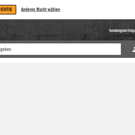
RICHTIG
Anderen Markt wählen
Sendungsverfolg