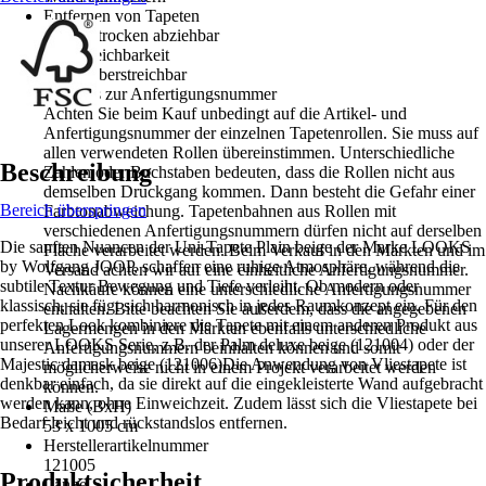
Entfernen von Tapeten
Restlos trocken abziehbar
Überstreichbarkeit
Nicht Überstreichbar
Hinweis zur Anfertigungsnummer
Achten Sie beim Kauf unbedingt auf die Artikel- und
Anfertigungsnummer der einzelnen Tapetenrollen. Sie muss auf
allen verwendeten Rollen übereinstimmen. Unterschiedliche
Beschreibung
Zahlen oder Buchstaben bedeuten, dass die Rollen nicht aus
demselben Druckgang kommen. Dann besteht die Gefahr einer
Bereich überspringen
Farbtonabweichung. Tapetenbahnen aus Rollen mit
verschiedenen Anfertigungsnummern dürfen nicht auf derselben
Die sanften Nuancen der Uni-Tapete Plain beige der Marke LOOKS
Fläche verarbeitet werden. Beim Verkauf in den Märkten und im
by Wolfgang JOOP, schaffen eine ruhige Atmosphäre, während die
Versand achten wir auf eine einheitliche Anfertigungsnummer.
subtile Textur Bewegung und Tiefe verleiht. Ob modern oder
Nachkäufe können eine unterschiedliche Anfertigungsnummer
klassisch, sie fügt sich harmonisch in jedes Raumkonzept ein. Für den
enthalten. Bitte beachten Sie außerdem, dass die angegebenen
perfekten Look kombiniere die Tapete mit einem anderen Produkt aus
Lagermengen in den Märkten ebenfalls unterschiedliche
unserer LOOKS Serie, z.B. der Palm deluxe beige (121004) oder der
Anfertigungsnummern beinhalten können und somit
Majestic damask beige (121006)Die Anwendung von Vliestapete ist
möglicherweise nicht in einem Projekt verarbeitet werden
denkbar einfach, da sie direkt auf die eingekleisterte Wand aufgebracht
können.
werden kann, ohne Einweichzeit. Zudem lässt sich die Vliestapete bei
Maße (BxH)
Bedarf leicht und rückstandslos entfernen.
53 x 1005 cm
Herstellerartikelnummer
121005
Produktsicherheit
Länge