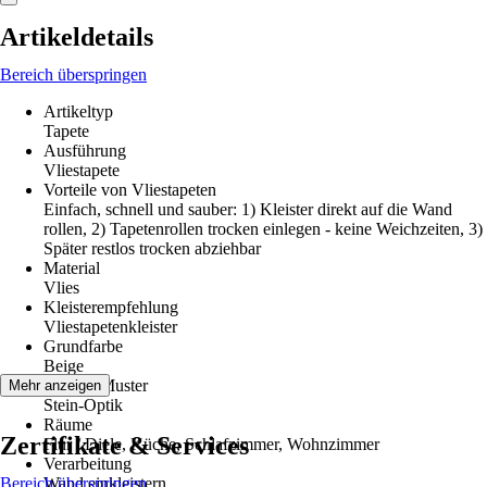
Artikeldetails
Bereich überspringen
Artikeltyp
Tapete
Ausführung
Vliestapete
Vorteile von Vliestapeten
Einfach, schnell und sauber: 1) Kleister direkt auf die Wand
rollen, 2) Tapetenrollen trocken einlegen - keine Weichzeiten, 3)
Später restlos trocken abziehbar
Material
Vlies
Kleisterempfehlung
Vliestapetenkleister
Grundfarbe
Beige
Dekor / Muster
Mehr anzeigen
Stein-Optik
Räume
Zertifikate & Services
Flur / Diele, Küche, Schlafzimmer, Wohnzimmer
Verarbeitung
Bereich überspringen
Wand einkleistern