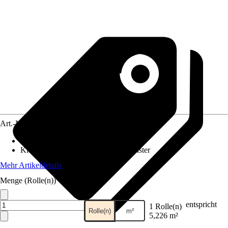
Art.-Nr.
12026800
Maße (BxH)
:
53 x 1005 cm
Kleisterempfehlung
:
Vliestapetenkleister
Mehr Artikeldetails
Menge (Rolle(n))
entspricht
1 Rolle(n)
Rolle(n)
m²
5,226 m²