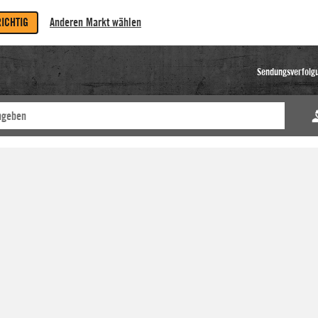
RICHTIG
Anderen Markt wählen
Sendungsverfolg