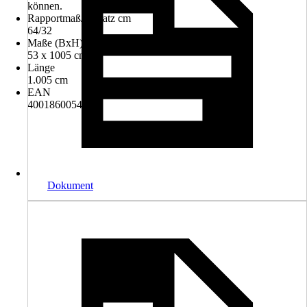
können.
Rapportmaß/Versatz cm
64/32
Maße (BxH)
53 x 1005 cm
Länge
1.005 cm
EAN
4001860054024
Dokument