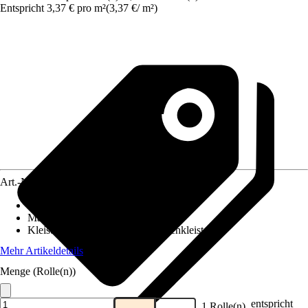
Entspricht 3,37 € pro m²
(
3,37 €
/
m²
)
Art.-Nr.
12125993
Ansatz des Musters
:
Versetzter Ansatz
Maße (BxH)
:
53 x 1005 cm
Kleisterempfehlung
:
Spezialtapetenkleister
Mehr Artikeldetails
Menge (Rolle(n))
entspricht
1 Rolle(n)