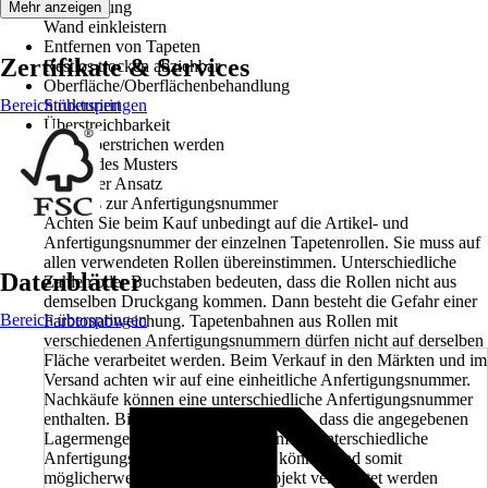
Verarbeitung
Mehr anzeigen
Wand einkleistern
Entfernen von Tapeten
Zertifikate & Services
Restlos trocken abziehbar
Oberfläche/Oberflächenbehandlung
Bereich überspringen
Strukturiert
Überstreichbarkeit
Muss überstrichen werden
Ansatz des Musters
Versetzter Ansatz
Hinweis zur Anfertigungsnummer
Achten Sie beim Kauf unbedingt auf die Artikel- und
Anfertigungsnummer der einzelnen Tapetenrollen. Sie muss auf
allen verwendeten Rollen übereinstimmen. Unterschiedliche
Datenblätter
Zahlen oder Buchstaben bedeuten, dass die Rollen nicht aus
demselben Druckgang kommen. Dann besteht die Gefahr einer
Bereich überspringen
Farbtonabweichung. Tapetenbahnen aus Rollen mit
verschiedenen Anfertigungsnummern dürfen nicht auf derselben
Fläche verarbeitet werden. Beim Verkauf in den Märkten und im
Versand achten wir auf eine einheitliche Anfertigungsnummer.
Nachkäufe können eine unterschiedliche Anfertigungsnummer
enthalten. Bitte beachten Sie außerdem, dass die angegebenen
Lagermengen in den Märkten ebenfalls unterschiedliche
Anfertigungsnummern beinhalten können und somit
möglicherweise nicht in einem Projekt verarbeitet werden