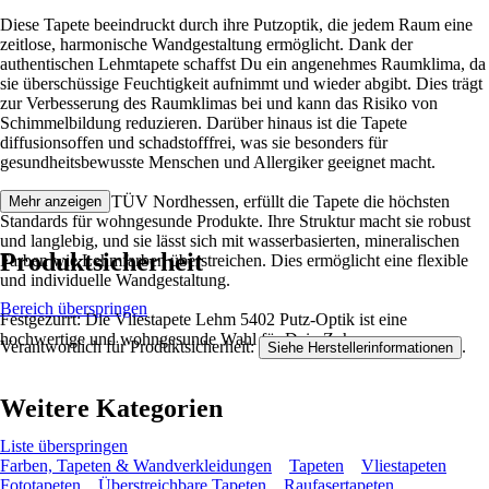
Diese Tapete beeindruckt durch ihre Putzoptik, die jedem Raum eine
zeitlose, harmonische Wandgestaltung ermöglicht. Dank der
authentischen Lehmtapete schaffst Du ein angenehmes Raumklima, da
sie überschüssige Feuchtigkeit aufnimmt und wieder abgibt. Dies trägt
zur Verbesserung des Raumklimas bei und kann das Risiko von
Schimmelbildung reduzieren. Darüber hinaus ist die Tapete
diffusionsoffen und schadstofffrei, was sie besonders für
gesundheitsbewusste Menschen und Allergiker geeignet macht.
Zertifiziert vom TÜV Nordhessen, erfüllt die Tapete die höchsten
Mehr anzeigen
Standards für wohngesunde Produkte. Ihre Struktur macht sie robust
und langlebig, und sie lässt sich mit wasserbasierten, mineralischen
Produktsicherheit
Farben wie Lehmfarben überstreichen. Dies ermöglicht eine flexible
und individuelle Wandgestaltung.
Bereich überspringen
Festgezurrt: Die Vliestapete Lehm 5402 Putz-Optik ist eine
hochwertige und wohngesunde Wahl für Dein Zuhause.
Verantwortlich für Produktsicherheit:
.
Siehe Herstellerinformationen
Weitere Kategorien
Liste überspringen
Farben, Tapeten & Wandverkleidungen
Tapeten
Vliestapeten
Fototapeten
Überstreichbare Tapeten
Raufasertapeten