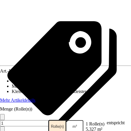
Art.-Nr.
12656387
Ansatz des Musters
:
Versetzter Ansatz
Maße (BxH)
:
53 x 1005 cm
Kleisterempfehlung
:
Vliestapetenkleister
Mehr Artikeldetails
Menge (Rolle(n))
entspricht
1 Rolle(n)
Rolle(n)
m²
5,327 m²