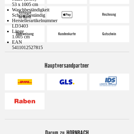
53 x 1005 cm
Waschbeständigkeit
Scheuerbeständig
Herstellerartikelnummer
LD3403
Länge
1.005 cm
EAN
5411012527815
Hauptversandpartner
Darum zu HORNBACH