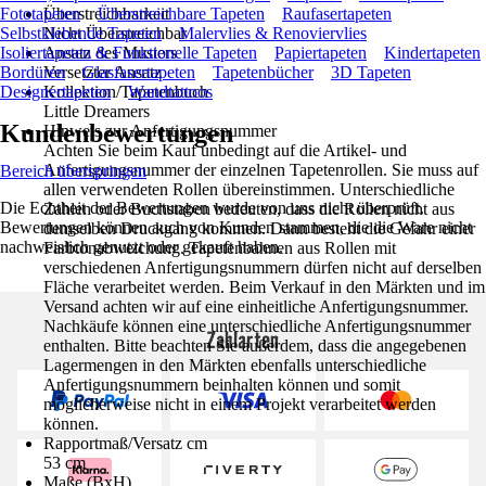
Fototapeten
Überstreichbarkeit
Überstreichbare Tapeten
Raufasertapeten
Selbstklebende Tapeten
Nicht Überstreichbar
Malervlies & Renoviervlies
Isoliertapeten & Funktionelle Tapeten
Ansatz des Musters
Papiertapeten
Kindertapeten
Bordüren
Versetzter Ansatz
Glasfasertapeten
Tapetenbücher
3D Tapeten
Designertapeten
Kollektion/Tapetenbuch
Wandtattoos
Little Dreamers
Kundenbewertungen
Hinweis zur Anfertigungsnummer
Achten Sie beim Kauf unbedingt auf die Artikel- und
Anfertigungsnummer der einzelnen Tapetenrollen. Sie muss auf
Bereich überspringen
allen verwendeten Rollen übereinstimmen. Unterschiedliche
Die Echtheit der Bewertungen wurde von uns nicht überprüft.
Zahlen oder Buchstaben bedeuten, dass die Rollen nicht aus
Bewertungen können auch von Kunden stammen, die die Ware nicht
demselben Druckgang kommen. Dann besteht die Gefahr einer
nachweislich genutzt oder gekauft haben.
Farbtonabweichung. Tapetenbahnen aus Rollen mit
verschiedenen Anfertigungsnummern dürfen nicht auf derselben
Fläche verarbeitet werden. Beim Verkauf in den Märkten und im
Versand achten wir auf eine einheitliche Anfertigungsnummer.
Nachkäufe können eine unterschiedliche Anfertigungsnummer
Zahlarten
enthalten. Bitte beachten Sie außerdem, dass die angegebenen
Lagermengen in den Märkten ebenfalls unterschiedliche
Anfertigungsnummern beinhalten können und somit
möglicherweise nicht in einem Projekt verarbeitet werden
können.
Rapportmaß/Versatz cm
53 cm
Maße (BxH)