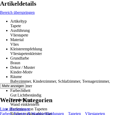
Artikeldetails
Bereich überspringen
Artikeltyp
Tapete
Ausführung
Vliestapete
Material
Vlies
Kleisterempfehlung
Vliestapetenkleister
Grundfarbe
Braun
Dekor / Muster
Kinder-Motiv
Räume
Babyzimmer, Kinderzimmer, Schlafzimmer, Teenagerzimmer,
Wohnzimmer
Mehr anzeigen
Farbechtheit
Gut Lichtbeständig
Weitere Kategorien
Verarbeitung
Wand einkleistern
Liste überspringen
Entfernen von Tapeten
Farben, Tapeten & Wandverkleidungen
Restlos trocken abziehbar
Tapeten
Vliestapeten