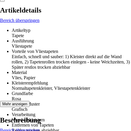
Artikeldetails
Bereich überspringen
Artikeltyp
Tapete
Ausführung
Vliestapete
Vorteile von Vliestapeten
Einfach, schnell und sauber: 1) Kleister direkt auf die Wand
rollen, 2) Tapetenrollen trocken einlegen - keine Weichzeiten, 3)
Später restlos trocken abziehbar
Material
Vlies, Papier
Kleisterempfehlung
Normaltapetenkleister, Vliestapetenkleister
Grundfarbe
Rosa
Dekor / Muster
Mehr anzeigen
Grafisch
Verarbeitung
Beschreibung
Wand einkleistern
Entfernen von Tapeten
Bereich überspringen
Restlos trocken abziehbar