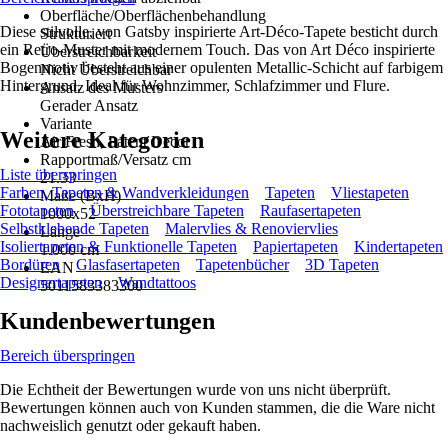
Oberfläche/Oberflächenbehandlung
Diese stilvolle, von Gatsby inspirierte Art-Déco-Tapete besticht durch
Strukturiert
ein Retro-Muster mit modernem Touch. Das von Art Déco inspirierte
Überstreichbarkeit
Bogenmotiv besteht aus einer opulenten Metallic-Schicht auf farbigem
Nicht Überstreichbar
Hintergrund. Ideal für Wohnzimmer, Schlafzimmer und Flure.
Ansatz des Musters
Gerader Ansatz
Variante
Weitere Kategorien
Air Fresh, Patent Decor
Rapportmaß/Versatz cm
Liste überspringen
21.33
Farben, Tapeten & Wandverkleidungen
Tapeten
Vliestapeten
Maße (BxH)
Fototapeten
Überstreichbare Tapeten
Raufasertapeten
1000x52
Selbstklebende Tapeten
Malervlies & Renoviervlies
Länge
Isoliertapeten & Funktionelle Tapeten
Papiertapeten
Kindertapeten
1.000 cm
Bordüren
Glasfasertapeten
Tapetenbücher
3D Tapeten
EAN
Designertapeten
Wandtattoos
5011583383300
Kundenbewertungen
Bereich überspringen
Die Echtheit der Bewertungen wurde von uns nicht überprüft.
Bewertungen können auch von Kunden stammen, die die Ware nicht
nachweislich genutzt oder gekauft haben.