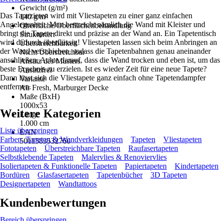
Gewicht (g/m²)
Das Tapezieren wird mit Vliestapeten zu einer ganz einfachen
140 g/m²
Angelegenheit. Man bestreicht nämlich die Wand mit Kleister und
Oberfläche/Oberflächenbehandlung
bringt die Tapete direkt und präzise an der Wand an. Ein Tapetentisch
Strukturiert
wird dadurch überflüssig! Vliestapeten lassen sich beim Anbringen an
Überstreichbarkeit
der Wand verschieben, sodass die Tapetenbahnen genau aneinander
Nicht Überstreichbar
anschließen. Achte darauf, dass die Wand trocken und eben ist, um das
Ansatz des Musters
beste Ergebnis zu erzielen. Ist es wieder Zeit für eine neue Tapete?
Ansatzfrei
Dann lässt sich die Vliestapete ganz einfach ohne Tapetendampfer
Variante
entfernen.
Air Fresh, Marburger Decke
Maße (BxH)
1000x53
Weitere Kategorien
Länge
1.000 cm
Liste überspringen
EAN
Farben, Tapeten & Wandverkleidungen
Tapeten
Vliestapeten
5011583532760
Fototapeten
Überstreichbare Tapeten
Raufasertapeten
Selbstklebende Tapeten
Malervlies & Renoviervlies
Isoliertapeten & Funktionelle Tapeten
Papiertapeten
Kindertapeten
Bordüren
Glasfasertapeten
Tapetenbücher
3D Tapeten
Designertapeten
Wandtattoos
Kundenbewertungen
Bereich überspringen