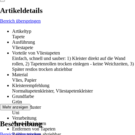
Artikeldetails
Bereich überspringen
Artikeltyp
Tapete
Ausführung
Vliestapete
Vorteile von Vliestapeten
Einfach, schnell und sauber: 1) Kleister direkt auf die Wand
rollen, 2) Tapetenrollen trocken einlegen - keine Weichzeiten, 3)
Später restlos trocken abziehbar
Material
Vlies, Papier
Kleisterempfehlung
Normaltapetenkleister, Vliestapetenkleister
Grundfarbe
Grün
Dekor / Muster
Mehr anzeigen
Uni
Verarbeitung
Beschreibung
Wand einkleistern
Entfernen von Tapeten
Bereich überspringen
Restlos trocken abziehbar