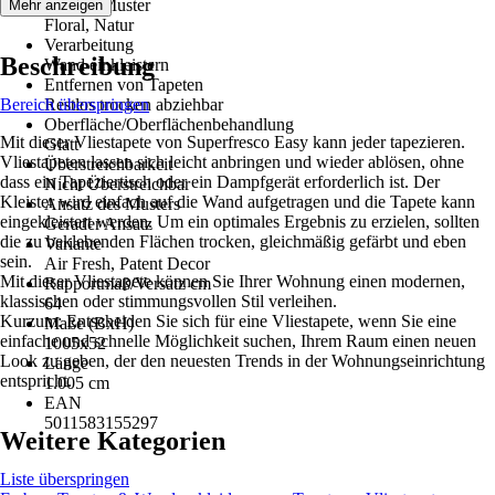
Dekor / Muster
Mehr anzeigen
Floral, Natur
Verarbeitung
Beschreibung
Wand einkleistern
Entfernen von Tapeten
Bereich überspringen
Restlos trocken abziehbar
Oberfläche/Oberflächenbehandlung
Mit dieser Vliestapete von Superfresco Easy kann jeder tapezieren.
Glatt
Vliestapeten lassen sich leicht anbringen und wieder ablösen, ohne
Überstreichbarkeit
dass ein Tapeziertisch oder ein Dampfgerät erforderlich ist. Der
Nicht Überstreichbar
Kleister wird einfach auf die Wand aufgetragen und die Tapete kann
Ansatz des Musters
eingekleistert werden. Um ein optimales Ergebnis zu erzielen, sollten
Gerader Ansatz
die zu beklebenden Flächen trocken, gleichmäßig gefärbt und eben
Variante
sein.
Air Fresh, Patent Decor
Mit dieser Vliestapete können Sie Ihrer Wohnung einen modernen,
Rapportmaß/Versatz cm
klassischen oder stimmungsvollen Stil verleihen.
64
Kurzum: Entscheiden Sie sich für eine Vliestapete, wenn Sie eine
Maße (BxH)
einfache und schnelle Möglichkeit suchen, Ihrem Raum einen neuen
1005x52
Look zu geben, der den neuesten Trends in der Wohnungseinrichtung
Länge
entspricht.
1.005 cm
EAN
5011583155297
Weitere Kategorien
Liste überspringen