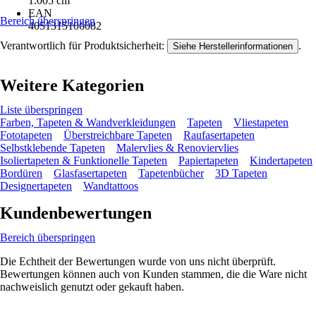
1.005 cm
EAN
Bereich überspringen
4051315106082
Verantwortlich für Produktsicherheit:
.
Siehe Herstellerinformationen
Weitere Kategorien
Liste überspringen
Farben, Tapeten & Wandverkleidungen
Tapeten
Vliestapeten
Fototapeten
Überstreichbare Tapeten
Raufasertapeten
Selbstklebende Tapeten
Malervlies & Renoviervlies
Isoliertapeten & Funktionelle Tapeten
Papiertapeten
Kindertapeten
Bordüren
Glasfasertapeten
Tapetenbücher
3D Tapeten
Designertapeten
Wandtattoos
Kundenbewertungen
Bereich überspringen
Die Echtheit der Bewertungen wurde von uns nicht überprüft.
Bewertungen können auch von Kunden stammen, die die Ware nicht
nachweislich genutzt oder gekauft haben.