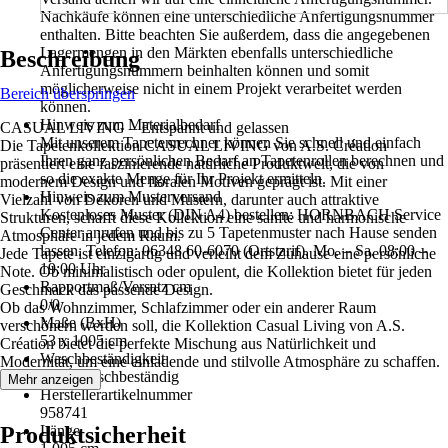
Nachkäufe können eine unterschiedliche Anfertigungsnummer
enthalten. Bitte beachten Sie außerdem, dass die angegebenen
Lagermengen in den Märkten ebenfalls unterschiedliche
Beschreibung
Anfertigungsnummern beinhalten können und somit
möglicherweise nicht in einem Projekt verarbeitet werden
Bereich überspringen
können.
Hinweis zum Materialbedarf
CASUAL LIVING – Entspannt und gelassen
Mit unserem Tapetenrechner können Sie schnell und einfach
Die Tapetenkollektion CASUAL LIVING von A.S. Création
Ihren ganz persönlichen Bedarf an Tapetenrollen berechnen und
präsentiert eine faszinierende natürliche Produktwelt, die von
so die exakte Menge für Ihr Projekt ermitteln.
modernem Design und floralen Motiven geprägt ist. Mit einer
Hinweis zum Musterversand
Vielzahl von Dekoren und Mustern, darunter auch attraktive
Kostenloses Muster (DIN A4) bestellen: HORNBACH Service
Strukturen, schafft diese Kollektion eine sanfte und harmonische
Center anrufen und bis zu 5 Tapetenmuster nach Hause senden
Atmosphäre in jedem Raum.
lassen. Telefon: 06348 60-6070 (Ortstarif). Mo. – Sa. 08:00 –
Jede Tapete ist einzigartig und verleiht dem Zuhause eine persönliche
19:00 Uhr
Note. Ob minimalistisch oder opulent, die Kollektion bietet für jeden
Rapportmaß/Versatz cm
Geschmack das passende Design.
0/0
Ob das Wohnzimmer, Schlafzimmer oder ein anderer Raum
Maße (BxH)
verschönern werden soll, die Kollektion Casual Living von A.S.
53 x 1005 cm
Création bietet die perfekte Mischung aus Natürlichkeit und
Waschbeständigkeit
Modernität, um eine einladende und stilvolle Atmosphäre zu schaffen.
Hoch waschbeständig
Mehr anzeigen
Herstellerartikelnummer
958741
Produktsicherheit
Länge