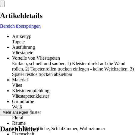
Artikeldetails
Bereich überspringen
Artikeltyp
Tapete
Ausführung
Vliestapete
Vorteile von Vliestapeten
Einfach, schnell und sauber: 1) Kleister direkt auf die Wand
rollen, 2) Tapetenrollen trocken einlegen - keine Weichzeiten, 3)
Später restlos trocken abziehbar
Material
Vlies
Kleisterempfehlung
Vliestapetenkleister
Grundfarbe
Weiß
Dekor / Muster
Mehr anzeigen
Floral
Räume
Datenblätter
Flur / Diele, Küche, Schlafzimmer, Wohnzimmer
Eigenschaft