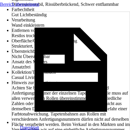
Bereich überspringen
Dimensionsstabil, Rissüberbrückend, Schwer entflammbar
Farbechtheit
Gut Lichtbeständig
Verarbeitung
Wand einkleistern
Entfernen von Tapeten
Restlos trocken abziehbar
Oberfläche/Oberflächenbehandlung
Strukturiert, Metallic
Überstreichbarkeit
Nicht Überstreichbar
Ansatz des Musters
Ansatzfrei
Kollektion/Tapetenbuch
Casual Living
Hinweis zur Anfertigungsnummer
Achten Sie beim Kauf unbedingt auf die Artikel- und
Anfertigungsnummer der einzelnen Tapetenrollen. Sie muss auf
allen verwendeten Rollen übereinstimmen. Unterschiedliche
Zahlen oder Buchstaben bedeuten, dass die Rollen nicht aus
demselben Druckgang kommen. Dann besteht die Gefahr einer
Farbtonabweichung. Tapetenbahnen aus Rollen mit
verschiedenen Anfertigungsnummern dürfen nicht auf derselben
Fläche verarbeitet werden. Beim Verkauf in den Märkten und im
Datenblatt
Versand achten wir auf eine einheitliche Anfertigungsnummer.