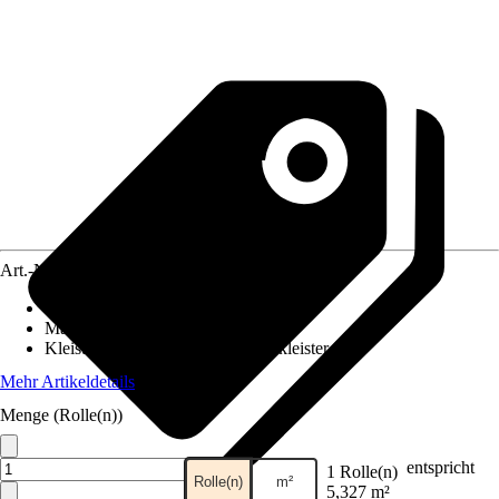
Art.-Nr.
5832441
Ansatz des Musters
:
Ansatzfrei
Maße (BxH)
:
53 x 1005 cm
Kleisterempfehlung
:
Vliestapetenkleister
Mehr Artikeldetails
Menge (Rolle(n))
entspricht
1 Rolle(n)
Rolle(n)
m²
5,327 m²