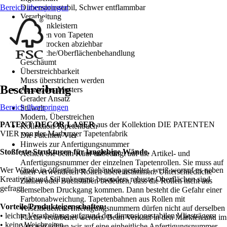
Bereich überspringen
Dimensionsstabil, Schwer entflammbar
Verarbeitung
Wand einkleistern
Entfernen von Tapeten
Restlos trocken abziehbar
Oberfläche/Oberflächenbehandlung
Geschäumt
Überstreichbarkeit
Muss überstrichen werden
Beschreibung
Ansatz des Musters
Gerader Ansatz
Bereich überspringen
Stilwelt
Modern, Überstreichen
PATENT DECOR LASER
aus der Kollektion DIE PATENTEN
Kollektion/Tapetenbuch
VIER von der Marburger Tapetenfabrik
Die Patenten Vier
Hinweis zur Anfertigungsnummer
Stoßfeste Strukturen für langlebige Wände.
Achten Sie beim Kauf unbedingt auf die Artikel- und
Anfertigungsnummer der einzelnen Tapetenrollen. Sie muss auf
Wer Wände in öffentlichen Gebäuden gestaltet, weiß worauf es neben
allen verwendeten Rollen übereinstimmen. Unterschiedliche
Kreativität und Stil ankommt: besonders robuste Oberflächen sind
Zahlen oder Buchstaben bedeuten, dass die Rollen nicht aus
gefragt.
demselben Druckgang kommen. Dann besteht die Gefahr einer
Farbtonabweichung. Tapetenbahnen aus Rollen mit
Vorteile/Produkteigenschaften:
verschiedenen Anfertigungsnummern dürfen nicht auf derselben
• leichte Verarbeitung aufgrund des dimensionsstabilen Vliesträgers
Fläche verarbeitet werden. Beim Verkauf in den Märkten und im
• keine Weichzeiten
Versand achten wir auf eine einheitliche Anfertigungsnummer.