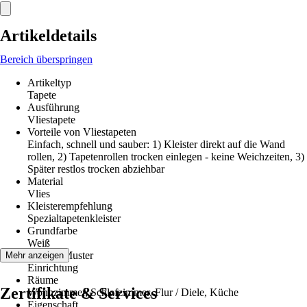
Artikeldetails
Bereich überspringen
Artikeltyp
Tapete
Ausführung
Vliestapete
Vorteile von Vliestapeten
Einfach, schnell und sauber: 1) Kleister direkt auf die Wand
rollen, 2) Tapetenrollen trocken einlegen - keine Weichzeiten, 3)
Später restlos trocken abziehbar
Material
Vlies
Kleisterempfehlung
Spezialtapetenkleister
Grundfarbe
Weiß
Dekor / Muster
Mehr anzeigen
Einrichtung
Räume
Zertifikate & Services
Wohnzimmer, Schlafzimmer, Flur / Diele, Küche
Eigenschaft