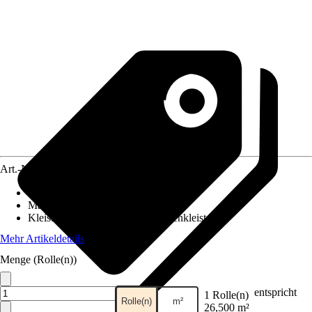
Art.-Nr.
10452527
Ansatz des Musters
:
Gerader Ansatz
Maße (BxH)
:
106 x 2500 cm
Kleisterempfehlung
:
Spezialtapetenkleister
Mehr Artikeldetails
Menge (Rolle(n))
entspricht
1 Rolle(n)
Rolle(n)
m²
26,500 m²