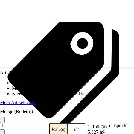
Art.-Nr.
10452518
Ansatz des Musters
:
Ansatzfrei
Maße (BxH)
:
53 x 1005 cm
Kleisterempfehlung
:
Spezialtapetenkleister
Mehr Artikeldetails
Menge (Rolle(n))
entspricht
1 Rolle(n)
Rolle(n)
m²
5,327 m²