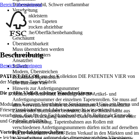
Bereich überspringen
Dimensionsstabil, Schwer entflammbar
Verarbeitung
Wand einkleistern
Entfernen von Tapeten
Restlos trocken abziehbar
Oberfläche/Oberflächenbehandlung
Geschäumt
Überstreichbarkeit
Muss überstrichen werden
Beschreibung
Ansatz des Musters
Ansatzfrei
Bereich überspringen
Stilwelt
Modern, Überstreichen
PATENT DECOR
aus der Kollektion DIE PATENTEN VIER von
Kollektion/Tapetenbuch
der Marburger Tapetenfabrik
Die Patenten Vier
Hinweis zur Anfertigungsnummer
Die größte Vielfalt schöner Wandstrukturen.
Achten Sie beim Kauf unbedingt auf die Artikel- und
Anfertigungsnummer der einzelnen Tapetenrollen. Sie muss auf
Modulares Konzept: Verschiedene Strukturen und Unis mit Borten und
allen verwendeten Rollen übereinstimmen. Unterschiedliche
Friesen kombinierbar und dabei waagerecht wie senkrecht zu
Zahlen oder Buchstaben bedeuten, dass die Rollen nicht aus
verarbeiten. Gut für den Fachhandwerker: Alle Beläge als Eurorolle
demselben Druckgang kommen. Dann besteht die Gefahr einer
und Großrolle erhältlich.
Farbtonabweichung. Tapetenbahnen aus Rollen mit
verschiedenen Anfertigungsnummern dürfen nicht auf derselben
Vorteile/Produkteigenschaften:
Fläche verarbeitet werden. Beim Verkauf in den Märkten und im
• leichte Verarbeitung aufgrund des dimensionsstabilen Vliesträgers
Versand achten wir auf eine einheitliche Anfertigungsnummer.