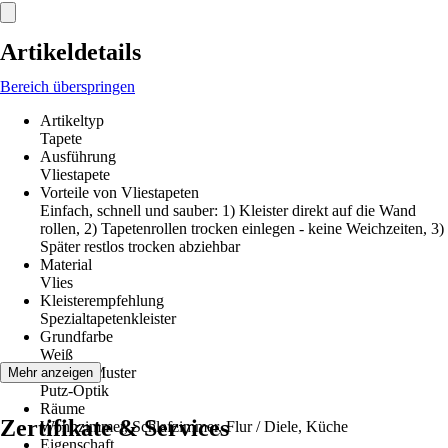
Artikeldetails
Bereich überspringen
Artikeltyp
Tapete
Ausführung
Vliestapete
Vorteile von Vliestapeten
Einfach, schnell und sauber: 1) Kleister direkt auf die Wand
rollen, 2) Tapetenrollen trocken einlegen - keine Weichzeiten, 3)
Später restlos trocken abziehbar
Material
Vlies
Kleisterempfehlung
Spezialtapetenkleister
Grundfarbe
Weiß
Dekor / Muster
Mehr anzeigen
Putz-Optik
Räume
Zertifikate & Services
Wohnzimmer, Schlafzimmer, Flur / Diele, Küche
Eigenschaft