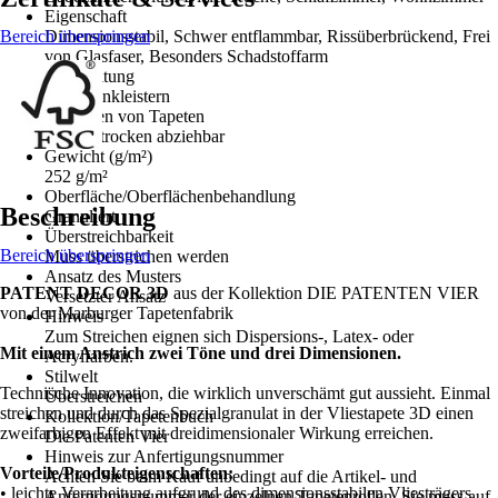
Eigenschaft
Bereich überspringen
Dimensionsstabil, Schwer entflammbar, Rissüberbrückend, Frei
von Glasfaser, Besonders Schadstoffarm
Verarbeitung
Wand einkleistern
Entfernen von Tapeten
Restlos trocken abziehbar
Gewicht (g/m²)
252 g/m²
Oberfläche/Oberflächenbehandlung
Beschreibung
Granuliert
Überstreichbarkeit
Bereich überspringen
Muss überstrichen werden
Ansatz des Musters
PATENT DECOR 3D
aus der Kollektion DIE PATENTEN VIER
Versetzter Ansatz
von der Marburger Tapetenfabrik
Hinweis
Zum Streichen eignen sich Dispersions-, Latex- oder
Mit einem Anstrich zwei Töne und drei Dimensionen.
Acrylfarben.
Stilwelt
Technische Innovation, die wirklich unverschämt gut aussieht. Einmal
Überstreichen
streichen und durch das Spezialgranulat in der Vliestapete 3D einen
Kollektion/Tapetenbuch
zweifarbigen Effekt mit dreidimensionaler Wirkung erreichen.
Die Patenten Vier
Hinweis zur Anfertigungsnummer
Vorteile/Produkteigenschaften:
Achten Sie beim Kauf unbedingt auf die Artikel- und
• leichte Verarbeitung aufgrund des dimensionsstabilen Vliesträgers
Anfertigungsnummer der einzelnen Tapetenrollen. Sie muss auf