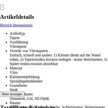
Artikeldetails
Bereich überspringen
Artikeltyp
Tapete
Ausführung
Vliestapete
Vorteile von Vliestapeten
Einfach, schnell und sauber: 1) Kleister direkt auf die Wand
rollen, 2) Tapetenrollen trocken einlegen - keine Weichzeiten, 3)
Später restlos trocken abziehbar
Material
Vlies
Kleisterempfehlung
Spezialtapetenkleister
Grundfarbe
Weiß
Dekor / Muster
Mehr anzeigen
Ornament, Uni, 3D-Optik
Räume
Zertifikate & Services
Badezimmer, Flur / Diele, Küche, Schlafzimmer, Wohnzimmer