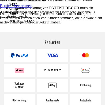
Herstellerartikelnummer
9432
Bereich überspringen
Nach guter Durchtrocknung von
PATENT DECOR
muss ein
Länge
Anstrich entsprechend der gewünschten Oberfläche gleichmäßig
1.005 cm
Die Echtheit der Bewertungen wurde von uns nicht überprüft.
aufgetragen werden.
EAN
Bewertungen können auch von Kunden stammen, die die Ware nicht
4001860094327
nachweislich genutzt oder gekauft haben.
Zahlarten