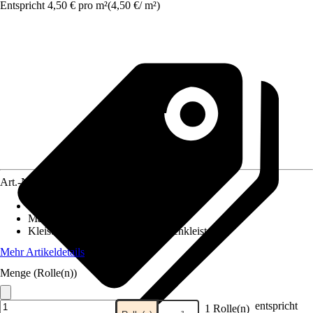
Entspricht 4,50 € pro m²
(
4,50 €
/
m²
)
Art.-Nr.
5532691
Ansatz des Musters
:
Versetzter Ansatz
Maße (BxH)
:
53 x 1005 cm
Kleisterempfehlung
:
Spezialtapetenkleister
Mehr Artikeldetails
Menge (Rolle(n))
entspricht
1 Rolle(n)