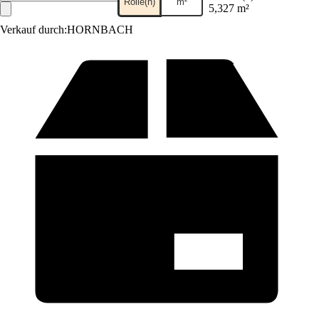
Rolle(n)
m²
5,327 m²
Verkauf durch:
HORNBACH