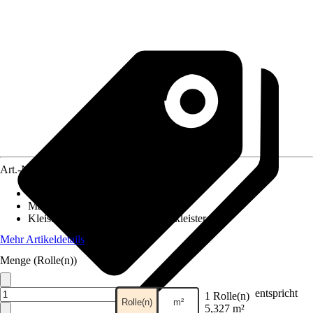
Art.-Nr.
12031643
Ansatz des Musters
:
Ansatzfrei
Maße (BxH)
:
53 x 1005 cm
Kleisterempfehlung
:
Vliestapetenkleister
Mehr Artikeldetails
Menge (Rolle(n))
entspricht
1 Rolle(n)
Rolle(n)
m²
5,327 m²