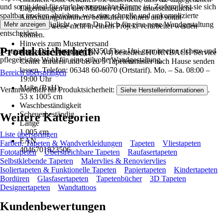
und somit ideal für stark beanspruchte Räume ist. Zudem lässt sie sich
Lagermengen in den Märkten ebenfalls unterschiedliche
spaltbar trocken abziehen, was eine schnelle und unkomplizierte
Anfertigungsnummern beinhalten können und somit
Entfernung ermöglicht, wenn Du Dich für eine neue Wandgestaltung
Mehr anzeigen
möglicherweise nicht in einem Projekt verarbeitet werden
entscheidest.
können.
Hinweis zum Musterversand
Produktsicherheit
Festgezurrt: Die Vliestapete 82350 Flora Uni grau ist eine sichere und
Kostenloses Muster (DIN A4) bestellen: HORNBACH Service
pflegeleichte Wahl für eine stilvolle Wandgestaltung.
Center anrufen und bis zu 5 Tapetenmuster nach Hause senden
lassen. Telefon: 06348 60-6070 (Ortstarif). Mo. – Sa. 08:00 –
Bereich überspringen
19:00 Uhr
Maße (BxH)
Verantwortlich für Produktsicherheit:
.
Siehe Herstellerinformationen
53 x 1005 cm
Waschbeständigkeit
Scheuerbeständig
Weitere Kategorien
Länge
1.005 cm
Liste überspringen
EAN
Farben, Tapeten & Wandverkleidungen
Tapeten
Vliestapeten
4046701823506
Fototapeten
Überstreichbare Tapeten
Raufasertapeten
Selbstklebende Tapeten
Malervlies & Renoviervlies
Isoliertapeten & Funktionelle Tapeten
Papiertapeten
Kindertapeten
Bordüren
Glasfasertapeten
Tapetenbücher
3D Tapeten
Designertapeten
Wandtattoos
Kundenbewertungen