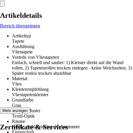
Artikeldetails
Bereich überspringen
Artikeltyp
Tapete
Ausführung
Vliestapete
Vorteile von Vliestapeten
Einfach, schnell und sauber: 1) Kleister direkt auf die Wand
rollen, 2) Tapetenrollen trocken einlegen - keine Weichzeiten, 3)
Später restlos trocken abziehbar
Material
Vlies
Kleisterempfehlung
Vliestapetenkleister
Grundfarbe
Grau
Dekor / Muster
Mehr anzeigen
Textil-Optik
Räume
Zertifikate & Services
Küche, Schlafzimmer, Wohnzimmer
Eigenschaft