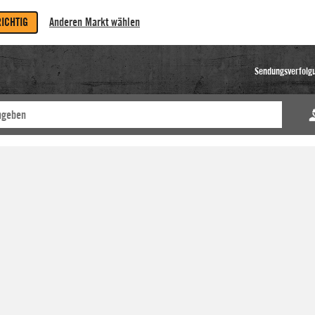
RICHTIG
Anderen Markt wählen
Sendungsverfolg