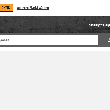
RICHTIG
Anderen Markt wählen
Sendungsverfolg