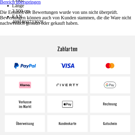
73302
Bereich überspringen
Länge
2.500 cm
Die Echtheit der Bewertungen wurde von uns nicht überprüft.
EAN
Bewertungen können auch von Kunden stammen, die die Ware nicht
4001860733028
nachweislich genutzt oder gekauft haben.
Zahlarten