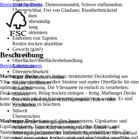
Bereich überspringen
Ideal für Decke, Dimensionsstabil, Schwer entflammbar,
Überstreichbar, Frei von Glasfaser, Rissüberbrückend
Farbechtheit
Gut Lichtbeständig
Verarbeitung
Wand einkleistern
Entfernen von Tapeten
Restlos trocken abziehbar
Gewicht (g/m²)
Beschreibung
260 g/m²
Oberfläche/Oberflächenbehandlung
Bereich überspringen
Geschäumt
Überstreichbarkeit
Marburger Decke
ist ein fertiger, strukturierter Deckenbelag aus
Kann überstrichen werden
Vlies mit einer leichten weißen Struktur und matter Oberfläche für eine
Ansatz des Musters
optimale Lichtstreuung. Die Vliestapete ist einfach zu verarbeiten:
Ansatzfrei
Decke einkleistern, Belag trocken einlegen – fertig. Marburger Decke
Hinweis
kann aber auch mit dem Kleistergerät eingekleistert werden. Es sind
Zum Streichen eignen sich Dispersions-, Latex- oder
keine Weichzeiten zu beachten.
Acrylfarben.
Stilwelt
Überstreichen
Marburger Decke
kann auf allen Innenputzen, Gipskarton- und
Hinweis zur Anfertigungsnummer
Gipsfaserplatten, Tapezierbeton sowie auf allen Tischler- und
Achten Sie beim Kauf unbedingt auf die Artikel- und
Spanplatten nach fachgerechter Vorbereitung verklebt werden. Der
Anfertigungsnummer der einzelnen Tapetenrollen. Sie muss auf
Untergrund muss sauber, trocken, glatt und gleichmäßig saugfähig und
allen verwendeten Rollen übereinstimmen. Unterschiedliche