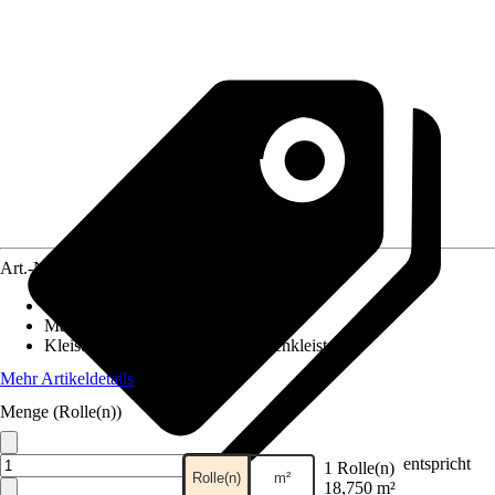
Art.-Nr.
5532402
Ansatz des Musters
:
Ansatzfrei
Maße (BxH)
:
75 x 2500 cm
Kleisterempfehlung
:
Spezialtapetenkleister
Mehr Artikeldetails
Menge (Rolle(n))
entspricht
1 Rolle(n)
Rolle(n)
m²
18,750 m²