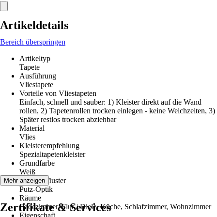
Artikeldetails
Bereich überspringen
Artikeltyp
Tapete
Ausführung
Vliestapete
Vorteile von Vliestapeten
Einfach, schnell und sauber: 1) Kleister direkt auf die Wand
rollen, 2) Tapetenrollen trocken einlegen - keine Weichzeiten, 3)
Später restlos trocken abziehbar
Material
Vlies
Kleisterempfehlung
Spezialtapetenkleister
Grundfarbe
Weiß
Dekor / Muster
Mehr anzeigen
Putz-Optik
Räume
Zertifikate & Services
Badezimmer, Flur / Diele, Küche, Schlafzimmer, Wohnzimmer
Eigenschaft