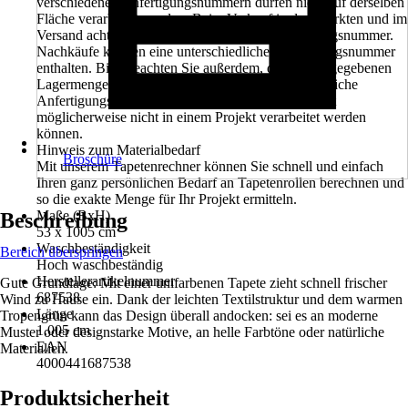
verschiedenen Anfertigungsnummern dürfen nicht auf derselben
Fläche verarbeitet werden. Beim Verkauf in den Märkten und im
Versand achten wir auf eine einheitliche Anfertigungsnummer.
Nachkäufe können eine unterschiedliche Anfertigungsnummer
enthalten. Bitte beachten Sie außerdem, dass die angegebenen
Lagermengen in den Märkten ebenfalls unterschiedliche
Anfertigungsnummern beinhalten können und somit
möglicherweise nicht in einem Projekt verarbeitet werden
können.
Hinweis zum Materialbedarf
Broschüre
Mit unserem Tapetenrechner können Sie schnell und einfach
Ihren ganz persönlichen Bedarf an Tapetenrollen berechnen und
so die exakte Menge für Ihr Projekt ermitteln.
Maße (BxH)
Beschreibung
53 x 1005 cm
Waschbeständigkeit
Bereich überspringen
Hoch waschbeständig
Herstellerartikelnummer
Gute Grundlage: Mit einer unifarbenen Tapete zieht schnell frischer
687538
Wind zu Hause ein. Dank der leichten Textilstruktur und dem warmen
Länge
Tropengrün kann das Design überall andocken: sei es an moderne
1.005 cm
Muster oder designstarke Motive, an helle Farbtöne oder natürliche
EAN
Materialien.
4000441687538
Produktsicherheit