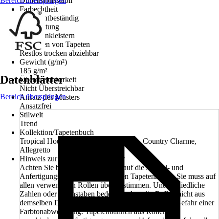
Bereich überspringen
Dimensionsstabil
Farbechtheit
Gut Lichtbeständig
Verarbeitung
Wand einkleistern
Entfernen von Tapeten
Restlos trocken abziehbar
Gewicht (g/m²)
185 g/m²
Datenblätter
Überstreichbarkeit
Nicht Überstreichbar
Bereich überspringen
Ansatz des Musters
Ansatzfrei
Stilwelt
Trend
Kollektion/Tapetenbuch
Tropical House, Rhapsody, Symphony, Country Charme,
Allegretto
Hinweis zur Anfertigungsnummer
Achten Sie beim Kauf unbedingt auf die Artikel- und
Anfertigungsnummer der einzelnen Tapetenrollen. Sie muss auf
allen verwendeten Rollen übereinstimmen. Unterschiedliche
Zahlen oder Buchstaben bedeuten, dass die Rollen nicht aus
demselben Druckgang kommen. Dann besteht die Gefahr einer
Farbtonabweichung. Tapetenbahnen aus Rollen mit