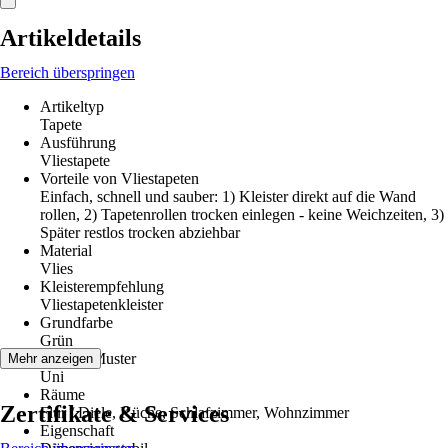
Artikeldetails
Bereich überspringen
Artikeltyp
Tapete
Ausführung
Vliestapete
Vorteile von Vliestapeten
Einfach, schnell und sauber: 1) Kleister direkt auf die Wand
rollen, 2) Tapetenrollen trocken einlegen - keine Weichzeiten, 3)
Später restlos trocken abziehbar
Material
Vlies
Kleisterempfehlung
Vliestapetenkleister
Grundfarbe
Grün
Dekor / Muster
Mehr anzeigen
Uni
Räume
Zertifikate & Services
Flur / Diele, Küche, Schlafzimmer, Wohnzimmer
Eigenschaft