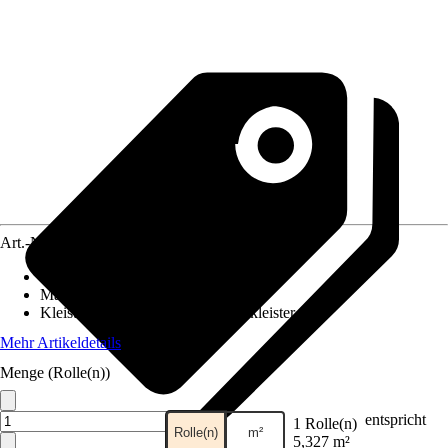
Art.-Nr.
4659928
Ansatz des Musters
:
Gerader Ansatz
Maße (BxH)
:
53 x 1005 cm
Kleisterempfehlung
:
Vliestapetenkleister
Mehr Artikeldetails
Menge (Rolle(n))
entspricht
1 Rolle(n)
Rolle(n)
m²
5,327 m²