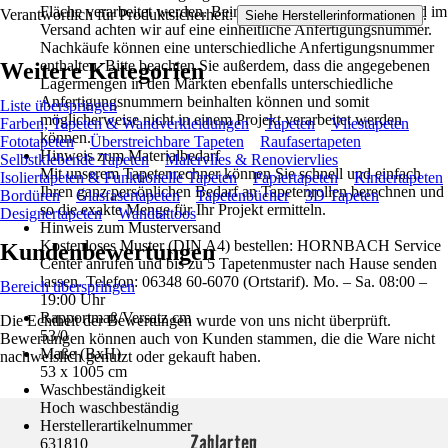
Fläche verarbeitet werden. Beim Verkauf in den Märkten und im
Verantwortlich für Produktsicherheit:
.
Siehe Herstellerinformationen
Versand achten wir auf eine einheitliche Anfertigungsnummer.
Nachkäufe können eine unterschiedliche Anfertigungsnummer
enthalten. Bitte beachten Sie außerdem, dass die angegebenen
Weitere Kategorien
Lagermengen in den Märkten ebenfalls unterschiedliche
Anfertigungsnummern beinhalten können und somit
Liste überspringen
möglicherweise nicht in einem Projekt verarbeitet werden
Farben, Tapeten & Wandverkleidungen
Tapeten
Vliestapeten
können.
Fototapeten
Überstreichbare Tapeten
Raufasertapeten
Hinweis zum Materialbedarf
Selbstklebende Tapeten
Malervlies & Renoviervlies
Mit unserem Tapetenrechner können Sie schnell und einfach
Isoliertapeten & Funktionelle Tapeten
Papiertapeten
Kindertapeten
Ihren ganz persönlichen Bedarf an Tapetenrollen berechnen und
Bordüren
Glasfasertapeten
Tapetenbücher
3D Tapeten
so die exakte Menge für Ihr Projekt ermitteln.
Designertapeten
Wandtattoos
Hinweis zum Musterversand
Kostenloses Muster (DIN A4) bestellen: HORNBACH Service
Kundenbewertungen
Center anrufen und bis zu 5 Tapetenmuster nach Hause senden
lassen. Telefon: 06348 60-6070 (Ortstarif). Mo. – Sa. 08:00 –
Bereich überspringen
19:00 Uhr
Rapportmaß/Versatz cm
Die Echtheit der Bewertungen wurde von uns nicht überprüft.
53/0
Bewertungen können auch von Kunden stammen, die die Ware nicht
Maße (BxH)
nachweislich genutzt oder gekauft haben.
53 x 1005 cm
Waschbeständigkeit
Hoch waschbeständig
Herstellerartikelnummer
Zahlarten
631810