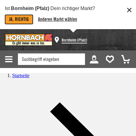
Ist
Bornheim (Pfalz)
Dein richtiger Markt?
JA, RICHTIG
Anderen Markt wählen
Bornheim (Pfalz)
Startseite