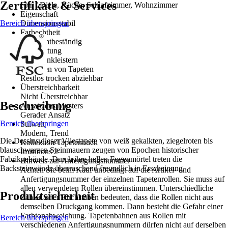
Zertifikate & Services
Flur / Diele, Küche, Schlafzimmer, Wohnzimmer
Eigenschaft
Bereich überspringen
Dimensionsstabil
Farbechtheit
Gut Lichtbeständig
Verarbeitung
Wand einkleistern
Entfernen von Tapeten
Restlos trocken abziehbar
Überstreichbarkeit
Nicht Überstreichbar
Beschreibung
Ansatz des Musters
Gerader Ansatz
Bereich überspringen
Stilwelt
Modern, Trend
Die Dessins dieser Vliestapete von weiß gekalkten, ziegelroten bis
Kollektion/Tapetenbuch
blauschwarzen Steinmauern zeugen von Epochen historischer
Imitations 2
Fabrikgebäude. Durch ihre hellen Fugenmörtel treten die
Hinweis zur Anfertigungsnummer
Backsteinwände überraschend freundlich in Erscheinung.
Achten Sie beim Kauf unbedingt auf die Artikel- und
Anfertigungsnummer der einzelnen Tapetenrollen. Sie muss auf
allen verwendeten Rollen übereinstimmen. Unterschiedliche
Produktsicherheit
Zahlen oder Buchstaben bedeuten, dass die Rollen nicht aus
demselben Druckgang kommen. Dann besteht die Gefahr einer
Farbtonabweichung. Tapetenbahnen aus Rollen mit
Bereich überspringen
verschiedenen Anfertigungsnummern dürfen nicht auf derselben