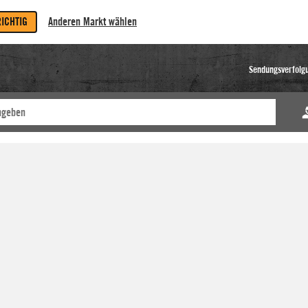
RICHTIG
Anderen Markt wählen
Sendungsverfolg