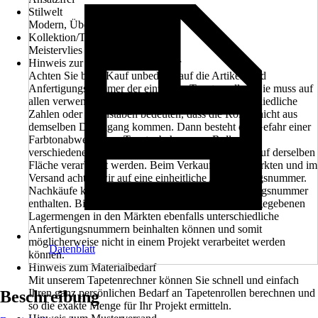
Stilwelt
Modern, Überstreichen
Kollektion/Tapetenbuch
Meistervlies PRO Protect
Hinweis zur Anfertigungsnummer
Achten Sie beim Kauf unbedingt auf die Artikel- und
Anfertigungsnummer der einzelnen Tapetenrollen. Sie muss auf
allen verwendeten Rollen übereinstimmen. Unterschiedliche
Zahlen oder Buchstaben bedeuten, dass die Rollen nicht aus
demselben Druckgang kommen. Dann besteht die Gefahr einer
Farbtonabweichung. Tapetenbahnen aus Rollen mit
verschiedenen Anfertigungsnummern dürfen nicht auf derselben
Fläche verarbeitet werden. Beim Verkauf in den Märkten und im
Versand achten wir auf eine einheitliche Anfertigungsnummer.
Nachkäufe können eine unterschiedliche Anfertigungsnummer
enthalten. Bitte beachten Sie außerdem, dass die angegebenen
Lagermengen in den Märkten ebenfalls unterschiedliche
Anfertigungsnummern beinhalten können und somit
möglicherweise nicht in einem Projekt verarbeitet werden
Datenblatt
können.
Hinweis zum Materialbedarf
Mit unserem Tapetenrechner können Sie schnell und einfach
Ihren ganz persönlichen Bedarf an Tapetenrollen berechnen und
Beschreibung
so die exakte Menge für Ihr Projekt ermitteln.