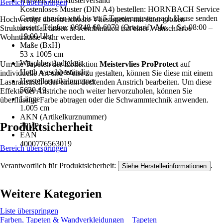
Hinweis zum Musterversand
Bereich überspringen
Kostenloses Muster (DIN A4) bestellen: HORNBACH Service
Center anrufen und bis zu 5 Tapetenmuster nach Hause senden
Hochwertige überstreichbare Vliestapeten mit einer großen
lassen. Telefon: 06348 60-6070 (Ortstarif). Mo. – Sa. 08:00 –
Strukturvielfalt lassen in Kombination mit einer Wunschfarbe
19:00 Uhr
Wohnträume wahr werden.
Maße (BxH)
53 x 1005 cm
Waschbeständigkeit
Um die Tapeten der Kollektion
Meistervlies ProProtect
auf
Hoch waschbeständig
individuelle Art und Weise zu gestalten, können Sie diese mit einem
Herstellerartikelnummer
Lasuranstrich oder einem deckenden Anstrich bearbeiten. Um diese
5630-19
Effekte der Anstriche noch weiter hervorzuholen, können Sie
Länge
überflüssige Farbe abtragen oder die Schwammtechnik anwenden.
1.005 cm
AKN (Artikelkurznummer)
Produktsicherheit
7PVP
EAN
4000776563019
Bereich überspringen
Verantwortlich für Produktsicherheit:
.
Siehe Herstellerinformationen
Weitere Kategorien
Liste überspringen
Farben, Tapeten & Wandverkleidungen
Tapeten