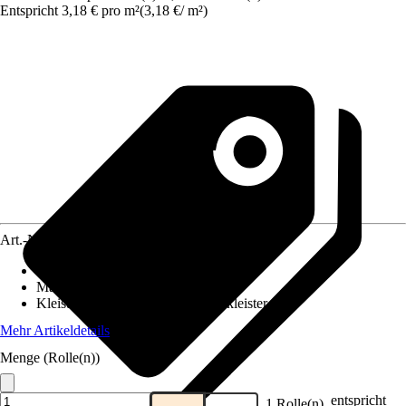
Entspricht 3,18 € pro m²
(
3,18 €
/
m²
)
Art.-Nr.
5750841
Ansatz des Musters
:
Ansatzfrei
Maße (BxH)
:
53 x 1005 cm
Kleisterempfehlung
:
Vliestapetenkleister
Mehr Artikeldetails
Menge (Rolle(n))
entspricht
1 Rolle(n)