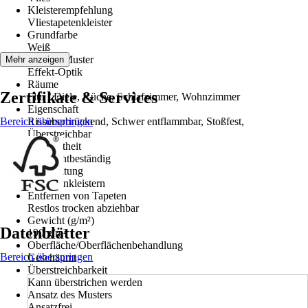
Kleisterempfehlung
Vliestapetenkleister
Grundfarbe
Weiß
Dekor / Muster
Mehr anzeigen
Effekt-Optik
Räume
Zertifikate & Services
Flur / Diele, Küche, Schlafzimmer, Wohnzimmer
Eigenschaft
Bereich überspringen
Rissüberbrückend, Schwer entflammbar, Stoßfest,
Überstreichbar
Farbechtheit
Gut Lichtbeständig
Verarbeitung
Wand einkleistern
Entfernen von Tapeten
Restlos trocken abziehbar
Gewicht (g/m²)
Datenblätter
190 g/m²
Oberfläche/Oberflächenbehandlung
Bereich überspringen
Geschäumt
Überstreichbarkeit
Kann überstrichen werden
Ansatz des Musters
Ansatzfrei