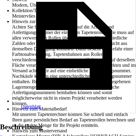
Modern, Überstreichen
Kollektion/Tapetenbuch
Meistervlies PRO Protect
Hinweis zur Anfertigungsnummer
Achten Sie beim Kauf unbedingt auf die Artikel- und
Anfertigungsnummer der einzelnen Tapetenrollen. Sie muss auf
allen verwendeten Rollen übereinstimmen. Unterschiedliche
Zahlen oder Buchstaben bedeuten, dass die Rollen nicht aus
demselben Druckgang kommen. Dann besteht die Gefahr einer
Farbtonabweichung. Tapetenbahnen aus Rollen mit
verschiedenen Anfertigungsnummern dürfen nicht auf derselben
Fläche verarbeitet werden. Beim Verkauf in den Märkten und im
Versand achten wir auf eine einheitliche Anfertigungsnummer.
Nachkäufe können eine unterschiedliche Anfertigungsnummer
enthalten. Bitte beachten Sie außerdem, dass die angegebenen
Lagermengen in den Märkten ebenfalls unterschiedliche
Anfertigungsnummern beinhalten können und somit
möglicherweise nicht in einem Projekt verarbeitet werden
können.
Datenblatt
Hinweis zum Materialbedarf
Mit unserem Tapetenrechner können Sie schnell und einfach
Ihren ganz persönlichen Bedarf an Tapetenrollen berechnen und
so die exakte Menge für Ihr Projekt ermitteln.
Beschreibung
Hinweis zum Musterversand