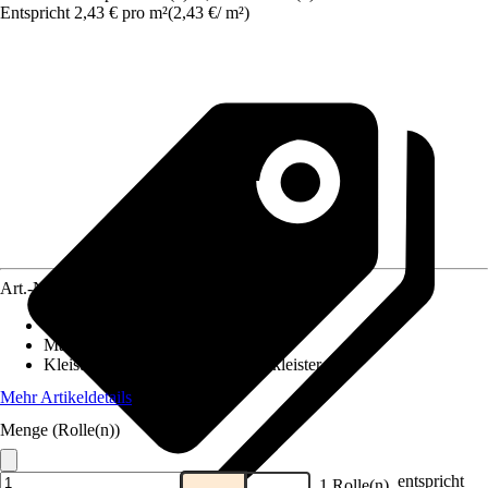
Entspricht 2,43 € pro m²
(
2,43 €
/
m²
)
Art.-Nr.
5750829
Ansatz des Musters
:
Ansatzfrei
Maße (BxH)
:
53 x 1005 cm
Kleisterempfehlung
:
Vliestapetenkleister
Mehr Artikeldetails
Menge (Rolle(n))
entspricht
1 Rolle(n)