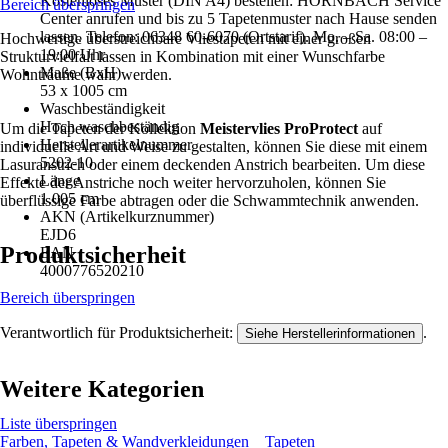
Kostenloses Muster (DIN A4) bestellen: HORNBACH Service
Bereich überspringen
Center anrufen und bis zu 5 Tapetenmuster nach Hause senden
lassen. Telefon: 06348 60-6070 (Ortstarif). Mo. – Sa. 08:00 –
Hochwertige überstreichbare Vliestapeten mit einer großen
19:00 Uhr
Strukturvielfalt lassen in Kombination mit einer Wunschfarbe
Maße (BxH)
Wohnträume wahr werden.
53 x 1005 cm
Waschbeständigkeit
Hoch waschbeständig
Um die Tapeten der Kollektion
Meistervlies ProProtect
auf
Herstellerartikelnummer
individuelle Art und Weise zu gestalten, können Sie diese mit einem
5202-10
Lasuranstrich oder einem deckenden Anstrich bearbeiten. Um diese
Länge
Effekte der Anstriche noch weiter hervorzuholen, können Sie
1.005 cm
überflüssige Farbe abtragen oder die Schwammtechnik anwenden.
AKN (Artikelkurznummer)
EJD6
Produktsicherheit
EAN
4000776520210
Bereich überspringen
Verantwortlich für Produktsicherheit:
.
Siehe Herstellerinformationen
Weitere Kategorien
Liste überspringen
Farben, Tapeten & Wandverkleidungen
Tapeten