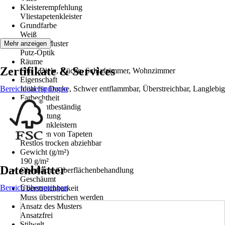
Kleisterempfehlung
Vliestapetenkleister
Grundfarbe
Weiß
Dekor / Muster
Mehr anzeigen
Putz-Optik
Räume
Zertifikate & Services
Flur / Diele, Küche, Schlafzimmer, Wohnzimmer
Eigenschaft
Bereich überspringen
Ideal für Decke, Schwer entflammbar, Überstreichbar, Langlebig
Farbechtheit
Gut Lichtbeständig
Verarbeitung
Wand einkleistern
Entfernen von Tapeten
Restlos trocken abziehbar
Gewicht (g/m²)
190 g/m²
Datenblätter
Oberfläche/Oberflächenbehandlung
Geschäumt
Bereich überspringen
Überstreichbarkeit
Muss überstrichen werden
Ansatz des Musters
Ansatzfrei
Stilwelt