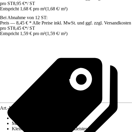
pro ST
8,95 €
*
/
ST
Entspricht 1,68 € pro m²
(
1,68 €
/
m²
)
Bei Abnahme von 12 ST:
Preis — 8,45 € * Alle Preise inkl. MwSt. und ggf. zzgl. Versandkosten
pro ST
8,45 €
*
/
ST
Entspricht 1,59 € pro m²
(
1,59 €
/
m²
)
Art.-Nr.
5518295
Ansatz des Musters
:
Ansatzfrei
Maße (BxH)
:
53 x 1005 cm
Kleisterempfehlung
:
Vliestapetenkleister