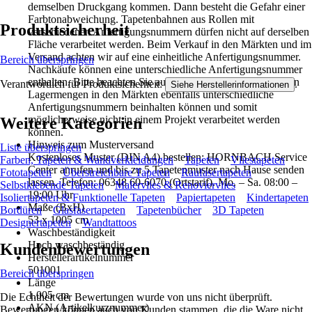
demselben Druckgang kommen. Dann besteht die Gefahr einer
Farbtonabweichung. Tapetenbahnen aus Rollen mit
Produktsicherheit
verschiedenen Anfertigungsnummern dürfen nicht auf derselben
Fläche verarbeitet werden. Beim Verkauf in den Märkten und im
Versand achten wir auf eine einheitliche Anfertigungsnummer.
Bereich überspringen
Nachkäufe können eine unterschiedliche Anfertigungsnummer
enthalten. Bitte beachten Sie außerdem, dass die angegebenen
Verantwortlich für Produktsicherheit:
.
Siehe Herstellerinformationen
Lagermengen in den Märkten ebenfalls unterschiedliche
Anfertigungsnummern beinhalten können und somit
möglicherweise nicht in einem Projekt verarbeitet werden
Weitere Kategorien
können.
Hinweis zum Musterversand
Liste überspringen
Kostenloses Muster (DIN A4) bestellen: HORNBACH Service
Farben, Tapeten & Wandverkleidungen
Tapeten
Vliestapeten
Center anrufen und bis zu 5 Tapetenmuster nach Hause senden
Fototapeten
Überstreichbare Tapeten
Raufasertapeten
lassen. Telefon: 06348 60-6070 (Ortstarif). Mo. – Sa. 08:00 –
Selbstklebende Tapeten
Malervlies & Renoviervlies
19:00 Uhr
Isoliertapeten & Funktionelle Tapeten
Papiertapeten
Kindertapeten
Maße (BxH)
Bordüren
Glasfasertapeten
Tapetenbücher
3D Tapeten
53 x 1005 cm
Designertapeten
Wandtattoos
Waschbeständigkeit
Hoch waschbeständig
Kundenbewertungen
Herstellerartikelnummer
501001
Bereich überspringen
Länge
1.005 cm
Die Echtheit der Bewertungen wurde von uns nicht überprüft.
AKN (Artikelkurznummer)
Bewertungen können auch von Kunden stammen, die die Ware nicht