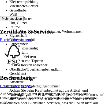
Kleisterempfehlung
Vliestapetenkleister
Grundfarbe
Weiß
Dekor / Muster
Mehr anzeigen
Uni, Glitzer
Räume
Zertifikate & Services
Flur / Diele, Küche, Schlafzimmer, Wohnzimmer
Eigenschaft
Bereich überspringen
Dimensionsstabil
Farbechtheit
Gut Lichtbeständig
Verarbeitung
Wand einkleistern
Entfernen von Tapeten
Restlos trocken abziehbar
Oberfläche/Oberflächenbehandlung
Geschäumt
Beschreibung
Ansatz des Musters
Ansatzfrei
Bereich überspringen
Hinweis zur Anfertigungsnummer
Achten Sie beim Kauf unbedingt auf die Artikel- und
Auf Streifzug geht es mit dem modernen Vlies, dessen weiße
Anfertigungsnummer der einzelnen Tapetenrollen. Sie muss auf
Linienstruktur und silberner Glimmereffekt ein schönes Ambiente
allen verwendeten Rollen übereinstimmen. Unterschiedliche
ergeben.
Zahlen oder Buchstaben bedeuten, dass die Rollen nicht aus