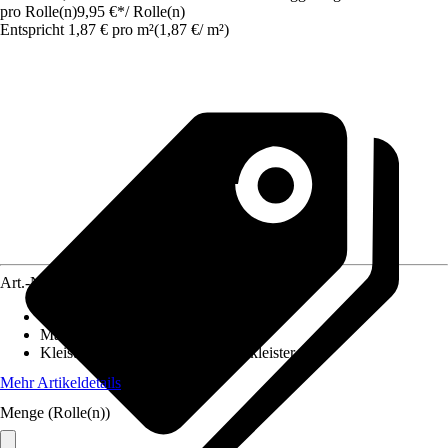
pro Rolle(n)
9,95 €
*
/
Rolle(n)
Entspricht 1,87 € pro m²
(
1,87 €
/
m²
)
Art.-Nr.
5597578
Ansatz des Musters
:
Ansatzfrei
Maße (BxH)
:
53 x 1005 cm
Kleisterempfehlung
:
Vliestapetenkleister
Mehr Artikeldetails
Menge (Rolle(n))