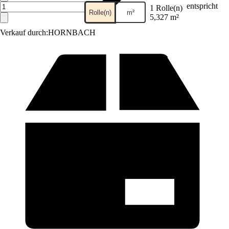
entspricht
1 Rolle(n)
Rolle(n)
m²
5,327 m²
Verkauf durch:
HORNBACH