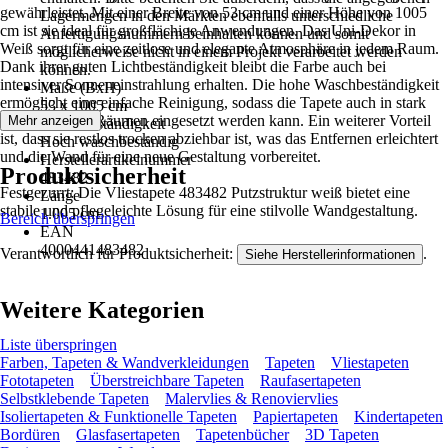
gewährleistet. Mit einer Breite von 53 cm und einer Höhe von 1005
Lagermengen in den Märkten ebenfalls unterschiedliche
cm ist sie ideal für großflächige Anwendungen. Das Uni-Dekor in
Anfertigungsnummern beinhalten können und somit
Weiß sorgt für eine zeitlose und elegante Atmosphäre in jedem Raum.
möglicherweise nicht in einem Projekt verarbeitet werden
Dank ihrer guten Lichtbeständigkeit bleibt die Farbe auch bei
können.
intensiver Sonneneinstrahlung erhalten. Die hohe Waschbeständigkeit
Maße (BxH)
ermöglicht eine einfache Reinigung, sodass die Tapete auch in stark
53 x 1005 cm
beanspruchten Räumen eingesetzt werden kann. Ein weiterer Vorteil
Mehr anzeigen
Waschbeständigkeit
ist, dass sie restlos trocken abziehbar ist, was das Entfernen erleichtert
Hoch waschbeständig
und die Wand für eine neue Gestaltung vorbereitet.
Herstellerartikelnummer
Produktsicherheit
483482
Festgezurrt: Die Vliestapete 483482 Putzstruktur weiß bietet eine
Länge
stabile und pflegeleichte Lösung für eine stilvolle Wandgestaltung.
1.005 cm
Bereich überspringen
EAN
4000441483482
Verantwortlich für Produktsicherheit:
.
Siehe Herstellerinformationen
Weitere Kategorien
Liste überspringen
Farben, Tapeten & Wandverkleidungen
Tapeten
Vliestapeten
Fototapeten
Überstreichbare Tapeten
Raufasertapeten
Selbstklebende Tapeten
Malervlies & Renoviervlies
Isoliertapeten & Funktionelle Tapeten
Papiertapeten
Kindertapeten
Bordüren
Glasfasertapeten
Tapetenbücher
3D Tapeten