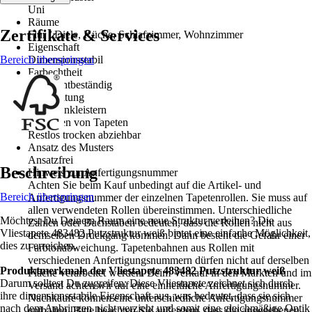
Uni
Räume
Zertifikate & Services
Flur / Diele, Küche, Schlafzimmer, Wohnzimmer
Eigenschaft
Bereich überspringen
Dimensionsstabil
Farbechtheit
Gut Lichtbeständig
Verarbeitung
Wand einkleistern
Entfernen von Tapeten
Restlos trocken abziehbar
Ansatz des Musters
Ansatzfrei
Beschreibung
Hinweis zur Anfertigungsnummer
Achten Sie beim Kauf unbedingt auf die Artikel- und
Bereich überspringen
Anfertigungsnummer der einzelnen Tapetenrollen. Sie muss auf
allen verwendeten Rollen übereinstimmen. Unterschiedliche
Möchtest Du Deinem Raum eine neue Struktur verleihen? Die
Zahlen oder Buchstaben bedeuten, dass die Rollen nicht aus
Vliestapete 483482 Putzstruktur weiß bietet eine einfache Möglichkeit,
demselben Druckgang kommen. Dann besteht die Gefahr einer
dies zu erreichen.
Farbtonabweichung. Tapetenbahnen aus Rollen mit
verschiedenen Anfertigungsnummern dürfen nicht auf derselben
Produktmerkmale der Vliestapete 483482 Putzstruktur weiß
Fläche verarbeitet werden. Beim Verkauf in den Märkten und im
Darum solltest Du zugreifen: Diese Vliestapete zeichnet sich durch
Versand achten wir auf eine einheitliche Anfertigungsnummer.
ihre dimensionsstabile Eigenschaft aus, was bedeutet, dass sie sich
Nachkäufe können eine unterschiedliche Anfertigungsnummer
nach dem Anbringen nicht verzieht und somit eine gleichmäßige Optik
enthalten. Bitte beachten Sie außerdem, dass die angegebenen