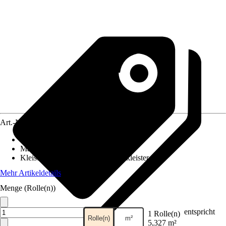
Art.-Nr.
12407078
Ansatz des Musters
:
Gerader Ansatz
Maße (BxH)
:
53 x 1005 cm
Kleisterempfehlung
:
Vliestapetenkleister
Mehr Artikeldetails
Menge (Rolle(n))
entspricht
1 Rolle(n)
Rolle(n)
m²
5,327 m²