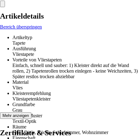
Artikeldetails
Bereich überspringen
Artikeltyp
Tapete
Ausführung
Vliestapete
Vorteile von Vliestapeten
Einfach, schnell und sauber: 1) Kleister direkt auf die Wand
rollen, 2) Tapetenrollen trocken einlegen - keine Weichzeiten, 3)
Später restlos trocken abziehbar
Material
Vlies
Kleisterempfehlung
Vliestapetenkleister
Grundfarbe
Grau
Dekor / Muster
Mehr anzeigen
Textil-Optik
Räume
Zertifikate & Services
Flur / Diele, Küche, Schlafzimmer, Wohnzimmer
Eigenschaft