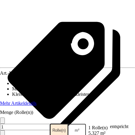
Art.-Nr.
12407093
Ansatz des Musters
:
Versetzter Ansatz
Maße (BxH)
:
53 x 1005 cm
Kleisterempfehlung
:
Vliestapetenkleister
Mehr Artikeldetails
Menge (Rolle(n))
entspricht
1 Rolle(n)
Rolle(n)
m²
5,327 m²