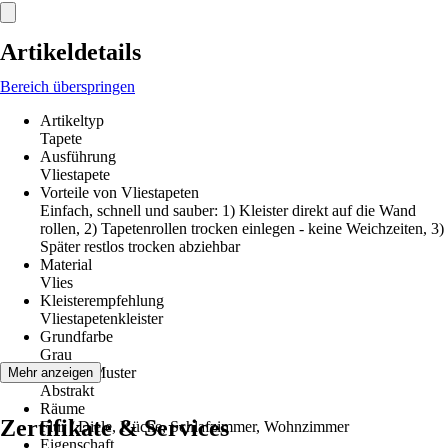
Artikeldetails
Bereich überspringen
Artikeltyp
Tapete
Ausführung
Vliestapete
Vorteile von Vliestapeten
Einfach, schnell und sauber: 1) Kleister direkt auf die Wand
rollen, 2) Tapetenrollen trocken einlegen - keine Weichzeiten, 3)
Später restlos trocken abziehbar
Material
Vlies
Kleisterempfehlung
Vliestapetenkleister
Grundfarbe
Grau
Dekor / Muster
Mehr anzeigen
Abstrakt
Räume
Zertifikate & Services
Flur / Diele, Küche, Schlafzimmer, Wohnzimmer
Eigenschaft