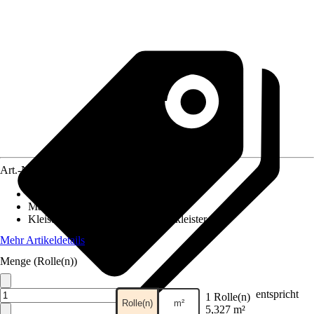
Art.-Nr.
12407076
Ansatz des Musters
:
Versetzter Ansatz
Maße (BxH)
:
53 x 1005 cm
Kleisterempfehlung
:
Vliestapetenkleister
Mehr Artikeldetails
Menge (Rolle(n))
entspricht
1 Rolle(n)
Rolle(n)
m²
5,327 m²