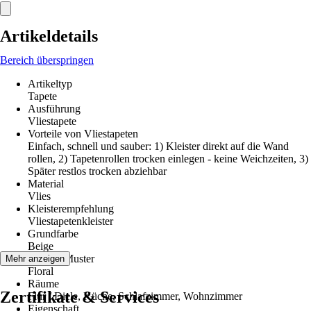
Artikeldetails
Bereich überspringen
Artikeltyp
Tapete
Ausführung
Vliestapete
Vorteile von Vliestapeten
Einfach, schnell und sauber: 1) Kleister direkt auf die Wand
rollen, 2) Tapetenrollen trocken einlegen - keine Weichzeiten, 3)
Später restlos trocken abziehbar
Material
Vlies
Kleisterempfehlung
Vliestapetenkleister
Grundfarbe
Beige
Dekor / Muster
Mehr anzeigen
Floral
Räume
Zertifikate & Services
Flur / Diele, Küche, Schlafzimmer, Wohnzimmer
Eigenschaft