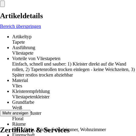
Artikeldetails
Bereich überspringen
Artikeltyp
Tapete
Ausführung
Vliestapete
Vorteile von Vliestapeten
Einfach, schnell und sauber: 1) Kleister direkt auf die Wand
rollen, 2) Tapetenrollen trocken einlegen - keine Weichzeiten, 3)
Später restlos trocken abziehbar
Material
Vlies
Kleisterempfehlung
Vliestapetenkleister
Grundfarbe
Weiß
Dekor / Muster
Mehr anzeigen
Floral
Räume
Zertifikate & Services
Flur / Diele, Küche, Schlafzimmer, Wohnzimmer
Eigenschaft