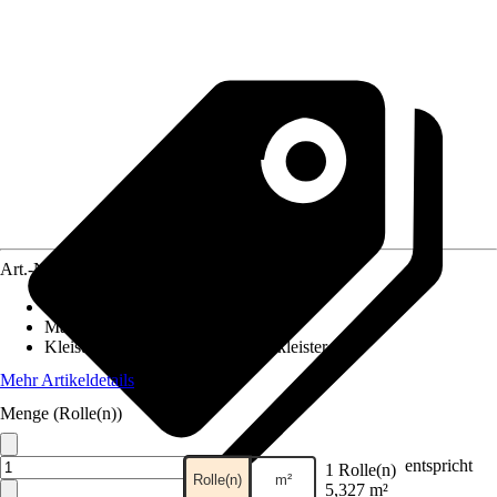
Art.-Nr.
12407082
Ansatz des Musters
:
Versetzter Ansatz
Maße (BxH)
:
53 x 1005 cm
Kleisterempfehlung
:
Vliestapetenkleister
Mehr Artikeldetails
Menge (Rolle(n))
entspricht
1 Rolle(n)
Rolle(n)
m²
5,327 m²