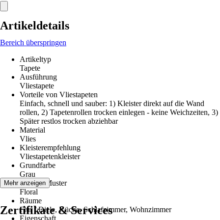
Artikeldetails
Bereich überspringen
Artikeltyp
Tapete
Ausführung
Vliestapete
Vorteile von Vliestapeten
Einfach, schnell und sauber: 1) Kleister direkt auf die Wand
rollen, 2) Tapetenrollen trocken einlegen - keine Weichzeiten, 3)
Später restlos trocken abziehbar
Material
Vlies
Kleisterempfehlung
Vliestapetenkleister
Grundfarbe
Grau
Dekor / Muster
Mehr anzeigen
Floral
Räume
Zertifikate & Services
Flur / Diele, Küche, Schlafzimmer, Wohnzimmer
Eigenschaft