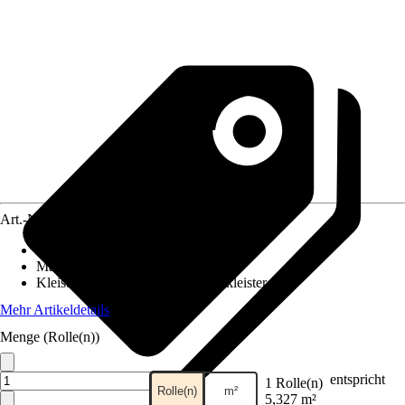
Art.-Nr.
12407074
Ansatz des Musters
:
Versetzter Ansatz
Maße (BxH)
:
53 x 1005 cm
Kleisterempfehlung
:
Vliestapetenkleister
Mehr Artikeldetails
Menge (Rolle(n))
entspricht
1 Rolle(n)
Rolle(n)
m²
5,327 m²