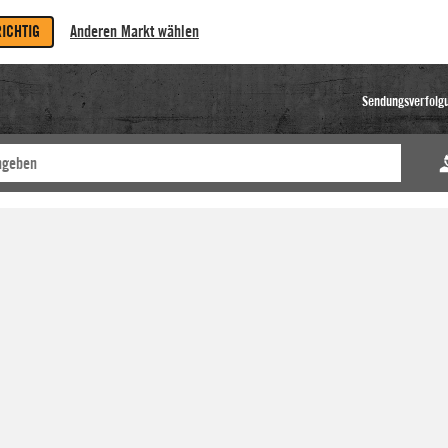
RICHTIG
Anderen Markt wählen
Sendungsverfolg