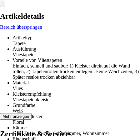
Artikeldetails
Bereich überspringen
Artikeltyp
Tapete
Ausführung
Vliestapete
Vorteile von Vliestapeten
Einfach, schnell und sauber: 1) Kleister direkt auf die Wand
rollen, 2) Tapetenrollen trocken einlegen - keine Weichzeiten, 3)
Später restlos trocken abziehbar
Material
Vlies
Kleisterempfehlung
Vliestapetenkleister
Grundfarbe
Weiß
Dekor / Muster
Mehr anzeigen
Floral
Räume
Zertifikate & Services
Flur / Diele, Küche, Schlafzimmer, Wohnzimmer
Eigenschaft