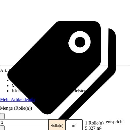
Art.-Nr.
12407068
Ansatz des Musters
:
Versetzter Ansatz
Maße (BxH)
:
53 x 1005 cm
Kleisterempfehlung
:
Vliestapetenkleister
Mehr Artikeldetails
Menge (Rolle(n))
entspricht
1 Rolle(n)
Rolle(n)
m²
5,327 m²