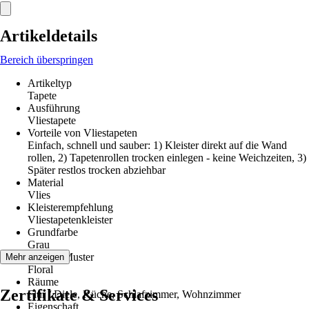
Artikeldetails
Bereich überspringen
Artikeltyp
Tapete
Ausführung
Vliestapete
Vorteile von Vliestapeten
Einfach, schnell und sauber: 1) Kleister direkt auf die Wand
rollen, 2) Tapetenrollen trocken einlegen - keine Weichzeiten, 3)
Später restlos trocken abziehbar
Material
Vlies
Kleisterempfehlung
Vliestapetenkleister
Grundfarbe
Grau
Dekor / Muster
Mehr anzeigen
Floral
Räume
Zertifikate & Services
Flur / Diele, Küche, Schlafzimmer, Wohnzimmer
Eigenschaft