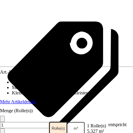
Art.-Nr.
12407067
Ansatz des Musters
:
Gerader Ansatz
Maße (BxH)
:
53 x 1005 cm
Kleisterempfehlung
:
Vliestapetenkleister
Mehr Artikeldetails
Menge (Rolle(n))
entspricht
1 Rolle(n)
Rolle(n)
m²
5,327 m²