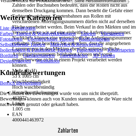
Verantwortlich für Produktsicherheit:
.
Siehe Herstellerinformationen
Zahlen oder Buchstaben bedeuten, dass die Rollen nicht aus
demselben Druckgang kommen. Dann besteht die Gefahr einer
Farbtonabweichung. Tapetenbahnen aus Rollen mit
Weitere Kategorien
verschiedenen Anfertigungsnummern dürfen nicht auf derselben
Fläche verarbeitet werden. Beim Verkauf in den Märkten und im
Liste überspringen
Versand achten wir auf eine einheitliche Anfertigungsnummer.
Farben, Tapeten & Wandverkleidungen
Tapeten
Vliestapeten
Nachkäufe können eine unterschiedliche Anfertigungsnummer
Fototapeten
Überstreichbare Tapeten
Raufasertapeten
enthalten. Bitte beachten Sie außerdem, dass die angegebenen
Selbstklebende Tapeten
Malervlies & Renoviervlies
Lagermengen in den Märkten ebenfalls unterschiedliche
Isoliertapeten & Funktionelle Tapeten
Papiertapeten
Kindertapeten
Anfertigungsnummern beinhalten können und somit
Bordüren
Glasfasertapeten
Tapetenbücher
3D Tapeten
möglicherweise nicht in einem Projekt verarbeitet werden
Designertapeten
Wandtattoos
können.
Maße (BxH)
Kundenbewertungen
53 x 1005 cm
Waschbeständigkeit
Bereich überspringen
Hoch waschbeständig
Herstellerartikelnummer
Die Echtheit der Bewertungen wurde von uns nicht überprüft.
463972
Bewertungen können auch von Kunden stammen, die die Ware nicht
Länge
nachweislich genutzt oder gekauft haben.
1.005 cm
EAN
4000441463972
Zahlarten