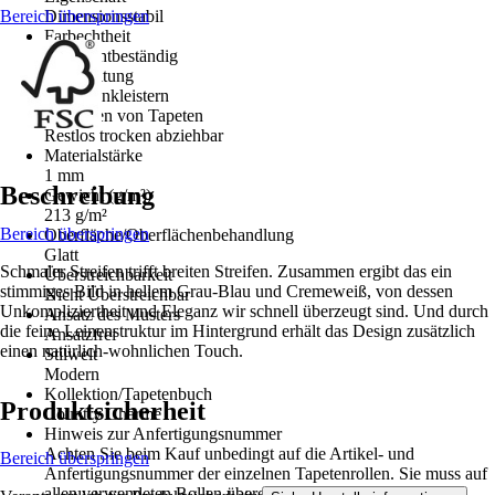
Bereich überspringen
Dimensionsstabil
Farbechtheit
Gut Lichtbeständig
Verarbeitung
Wand einkleistern
Entfernen von Tapeten
Restlos trocken abziehbar
Materialstärke
1 mm
Beschreibung
Gewicht (g/m²)
213 g/m²
Bereich überspringen
Oberfläche/Oberflächenbehandlung
Glatt
Schmaler Streifen trifft breiten Streifen. Zusammen ergibt das ein
Überstreichbarkeit
stimmiges Bild in hellem Grau-Blau und Cremeweiß, von dessen
Nicht Überstreichbar
Unkompliziertheit und Eleganz wir schnell überzeugt sind. Und durch
Ansatz des Musters
die feine Leinenstruktur im Hintergrund erhält das Design zusätzlich
Ansatzfrei
einen natürlich-wohnlichen Touch.
Stilwelt
Modern
Kollektion/Tapetenbuch
Produktsicherheit
Country Charme
Hinweis zur Anfertigungsnummer
Achten Sie beim Kauf unbedingt auf die Artikel- und
Bereich überspringen
Anfertigungsnummer der einzelnen Tapetenrollen. Sie muss auf
allen verwendeten Rollen übereinstimmen. Unterschiedliche