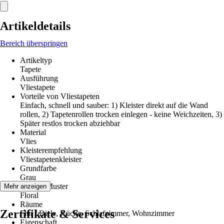
Artikeldetails
Bereich überspringen
Artikeltyp
Tapete
Ausführung
Vliestapete
Vorteile von Vliestapeten
Einfach, schnell und sauber: 1) Kleister direkt auf die Wand
rollen, 2) Tapetenrollen trocken einlegen - keine Weichzeiten, 3)
Später restlos trocken abziehbar
Material
Vlies
Kleisterempfehlung
Vliestapetenkleister
Grundfarbe
Grau
Dekor / Muster
Mehr anzeigen
Floral
Räume
Zertifikate & Services
Flur / Diele, Küche, Schlafzimmer, Wohnzimmer
Eigenschaft