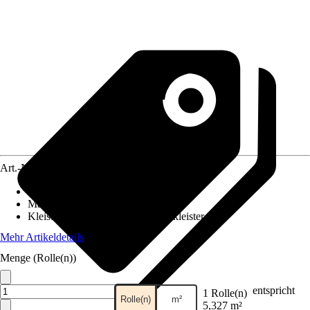
Art.-Nr.
12319576
Ansatz des Musters
:
Ansatzfrei
Maße (BxH)
:
53 x 1005 cm
Kleisterempfehlung
:
Vliestapetenkleister
Mehr Artikeldetails
Menge (Rolle(n))
entspricht
1 Rolle(n)
Rolle(n)
m²
5,327 m²