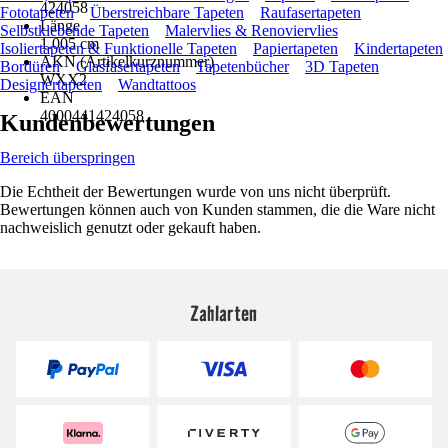
424058
Fototapeten
Überstreichbare Tapeten
Raufasertapeten
Länge
Selbstklebende Tapeten
Malervlies & Renoviervlies
1.005 cm
Isoliertapeten & Funktionelle Tapeten
Papiertapeten
Kindertapeten
AKN (Artikelkurznummer)
Bordüren
Glasfasertapeten
Tapetenbücher
3D Tapeten
WXX2
Designertapeten
Wandtattoos
EAN
4000441424058
Kundenbewertungen
Bereich überspringen
Die Echtheit der Bewertungen wurde von uns nicht überprüft.
Bewertungen können auch von Kunden stammen, die die Ware nicht
nachweislich genutzt oder gekauft haben.
Zahlarten