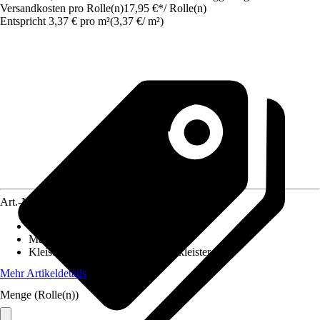
Versandkosten pro Rolle(n)
17,95 €
*
/
Rolle(n)
Entspricht 3,37 € pro m²
(
3,37 €
/
m²
)
Art.-Nr.
4684371
Ansatz des Musters
:
Ansatzfrei
Maße (BxH)
:
53 x 1005 cm
Kleisterempfehlung
:
Vliestapetenkleister
Mehr Artikeldetails
Menge (Rolle(n))