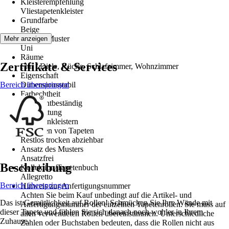
Kleisterempfehlung
Vliestapetenkleister
Grundfarbe
Beige
Dekor / Muster
Mehr anzeigen
Uni
Räume
Zertifikate & Services
Flur / Diele, Küche, Schlafzimmer, Wohnzimmer
Eigenschaft
Bereich überspringen
Dimensionsstabil
Farbechtheit
Gut Lichtbeständig
Verarbeitung
Wand einkleistern
Entfernen von Tapeten
Restlos trocken abziehbar
Ansatz des Musters
Ansatzfrei
Beschreibung
Kollektion/Tapetenbuch
Allegretto
Bereich überspringen
Hinweis zur Anfertigungsnummer
Achten Sie beim Kauf unbedingt auf die Artikel- und
Das ist Gemütlichkeit auf Rollen! Schmücken Sie Ihre Wände mit
Anfertigungsnummer der einzelnen Tapetenrollen. Sie muss auf
dieser Tapete und fühlen Sie sich danach noch wohler in Ihrem
allen verwendeten Rollen übereinstimmen. Unterschiedliche
Zuhause.
Zahlen oder Buchstaben bedeuten, dass die Rollen nicht aus