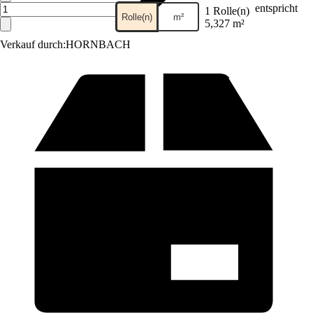
entspricht
1 Rolle(n)
Rolle(n)
m²
5,327 m²
Verkauf durch:
HORNBACH