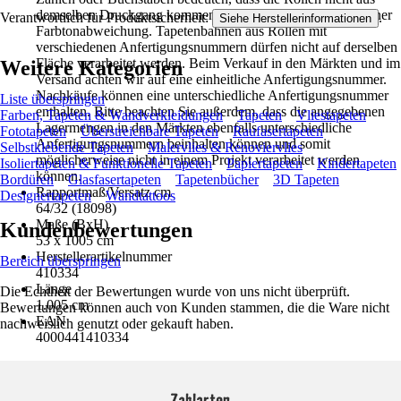
demselben Druckgang kommen. Dann besteht die Gefahr einer
Verantwortlich für Produktsicherheit:
.
Siehe Herstellerinformationen
Farbtonabweichung. Tapetenbahnen aus Rollen mit
verschiedenen Anfertigungsnummern dürfen nicht auf derselben
Fläche verarbeitet werden. Beim Verkauf in den Märkten und im
Weitere Kategorien
Versand achten wir auf eine einheitliche Anfertigungsnummer.
Nachkäufe können eine unterschiedliche Anfertigungsnummer
Liste überspringen
enthalten. Bitte beachten Sie außerdem, dass die angegebenen
Farben, Tapeten & Wandverkleidungen
Tapeten
Vliestapeten
Lagermengen in den Märkten ebenfalls unterschiedliche
Fototapeten
Überstreichbare Tapeten
Raufasertapeten
Anfertigungsnummern beinhalten können und somit
Selbstklebende Tapeten
Malervlies & Renoviervlies
möglicherweise nicht in einem Projekt verarbeitet werden
Isoliertapeten & Funktionelle Tapeten
Papiertapeten
Kindertapeten
können.
Bordüren
Glasfasertapeten
Tapetenbücher
3D Tapeten
Rapportmaß/Versatz cm
Designertapeten
Wandtattoos
64/32 (18098)
Maße (BxH)
Kundenbewertungen
53 x 1005 cm
Herstellerartikelnummer
Bereich überspringen
410334
Länge
Die Echtheit der Bewertungen wurde von uns nicht überprüft.
1.005 cm
Bewertungen können auch von Kunden stammen, die die Ware nicht
EAN
nachweislich genutzt oder gekauft haben.
4000441410334
Zahlarten