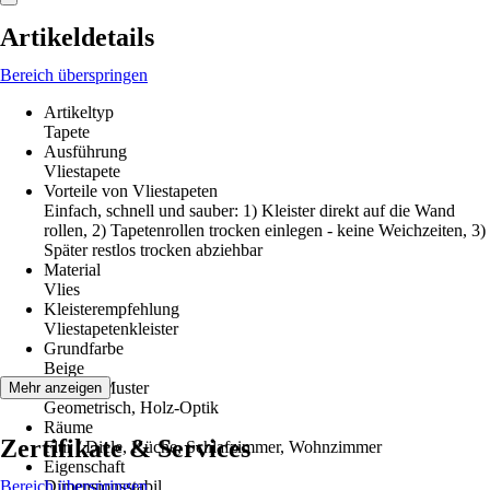
Artikeldetails
Bereich überspringen
Artikeltyp
Tapete
Ausführung
Vliestapete
Vorteile von Vliestapeten
Einfach, schnell und sauber: 1) Kleister direkt auf die Wand
rollen, 2) Tapetenrollen trocken einlegen - keine Weichzeiten, 3)
Später restlos trocken abziehbar
Material
Vlies
Kleisterempfehlung
Vliestapetenkleister
Grundfarbe
Beige
Dekor / Muster
Mehr anzeigen
Geometrisch, Holz-Optik
Räume
Zertifikate & Services
Flur / Diele, Küche, Schlafzimmer, Wohnzimmer
Eigenschaft
Bereich überspringen
Dimensionsstabil