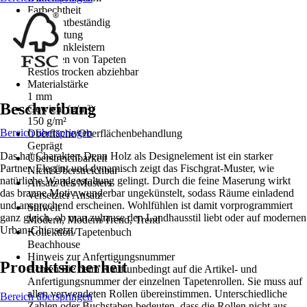
Farbechtheit
Gut Lichtbeständig
Verarbeitung
Wand einkleistern
Entfernen von Tapeten
Restlos trocken abziehbar
Materialstärke
1 mm
Beschreibung
Gewicht (g/m²)
150 g/m²
Bereich überspringen
Oberfläche/Oberflächenbehandlung
Geprägt
Das hat Charakter: Denn Holz als Designelement ist ein starker
Überstreichbarkeit
Partner. Elegant und dynamisch zeigt das Fischgrat-Muster, wie
Nicht Überstreichbar
natürliche Wandgestaltung gelingt. Durch die feine Maserung wirkt
Ansatz des Musters
das braune Motiv wunderbar ungekünstelt, sodass Räume einladend
Versetzter Ansatz
und ansprechend erscheinen. Wohlfühlen ist damit vorprogrammiert
Stilwelt
ganz gleich, ob man zuhause den Landhausstil liebt oder auf modernen
Modern, Modern/Trend, Trend
Urban-Chic setzt.
Kollektion/Tapetenbuch
Beachhouse
Hinweis zur Anfertigungsnummer
Produktsicherheit
Achten Sie beim Kauf unbedingt auf die Artikel- und
Anfertigungsnummer der einzelnen Tapetenrollen. Sie muss auf
allen verwendeten Rollen übereinstimmen. Unterschiedliche
Bereich überspringen
Zahlen oder Buchstaben bedeuten, dass die Rollen nicht aus