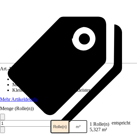
Art.-Nr.
12036169
Ansatz des Musters
:
Versetzter Ansatz
Maße (BxH)
:
53 x 1005 cm
Kleisterempfehlung
:
Vliestapetenkleister
Mehr Artikeldetails
Menge (Rolle(n))
entspricht
1 Rolle(n)
Rolle(n)
m²
5,327 m²