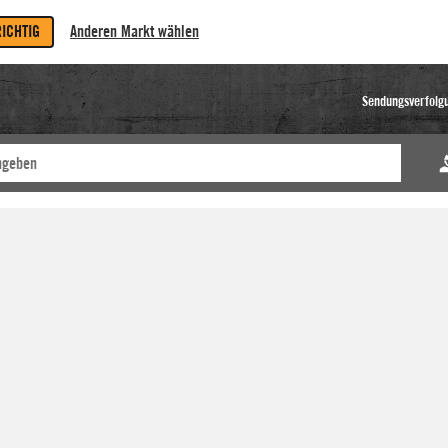
RICHTIG
Anderen Markt wählen
Sendungsverfolg