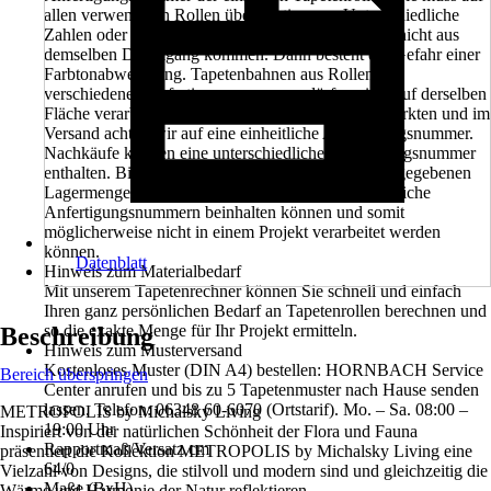
allen verwendeten Rollen übereinstimmen. Unterschiedliche
Zahlen oder Buchstaben bedeuten, dass die Rollen nicht aus
demselben Druckgang kommen. Dann besteht die Gefahr einer
Farbtonabweichung. Tapetenbahnen aus Rollen mit
verschiedenen Anfertigungsnummern dürfen nicht auf derselben
Fläche verarbeitet werden. Beim Verkauf in den Märkten und im
Versand achten wir auf eine einheitliche Anfertigungsnummer.
Nachkäufe können eine unterschiedliche Anfertigungsnummer
enthalten. Bitte beachten Sie außerdem, dass die angegebenen
Lagermengen in den Märkten ebenfalls unterschiedliche
Anfertigungsnummern beinhalten können und somit
möglicherweise nicht in einem Projekt verarbeitet werden
können.
Datenblatt
Hinweis zum Materialbedarf
Mit unserem Tapetenrechner können Sie schnell und einfach
Ihren ganz persönlichen Bedarf an Tapetenrollen berechnen und
so die exakte Menge für Ihr Projekt ermitteln.
Beschreibung
Hinweis zum Musterversand
Kostenloses Muster (DIN A4) bestellen: HORNBACH Service
Bereich überspringen
Center anrufen und bis zu 5 Tapetenmuster nach Hause senden
lassen. Telefon: 06348 60-6070 (Ortstarif). Mo. – Sa. 08:00 –
METROPOLIS by Michalsky Living
19:00 Uhr
Inspiriert von der natürlichen Schönheit der Flora und Fauna
Rapportmaß/Versatz cm
präsentiert die Kollektion METROPOLIS by Michalsky Living eine
64/0
Vielzahl von Designs, die stilvoll und modern sind und gleichzeitig die
Maße (BxH)
Wärme und Harmonie der Natur reflektieren.