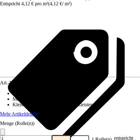
Entspricht 4,12 € pro m²
(
4,12 €
/
m²
)
Art.-Nr.
12358985
Ansatz des Musters
:
Gerader Ansatz
Maße (BxH)
:
53 x 1005 cm
Kleisterempfehlung
:
Vliestapetenkleister
Mehr Artikeldetails
Menge (Rolle(n))
entspricht
1 Rolle(n)