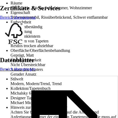
Räume
Zertifikate & Services
Flur / Diele, Küche, Schlafzimmer, Wohnzimmer
Eigenschaft
Bereich überspringen
Dimensionsstabil, Rissüberbrückend, Schwer entflammbar
Farbechtheit
Gut Lichtbeständig
Verarbeitung
Wand einkleistern
Entfernen von Tapeten
Restlos trocken abziehbar
Oberfläche/Oberflächenbehandlung
Geprägt, Matt
Datenblätter
Überstreichbarkeit
Nicht Überstreichbar
Bereich überspringen
Ansatz des Musters
Gerader Ansatz
Stilwelt
Modern, Modern/Trend, Trend
Kollektion/Tapetenbuch
Michalsky 6
Designer Tapeten von
Michael Michalsky
Hinweis zur Anfertigungsnummer
Achten Sie beim Kauf unbedingt auf die Artikel- und
Anfertigungsnummer der einzelnen Tapetenrollen. Sie muss auf