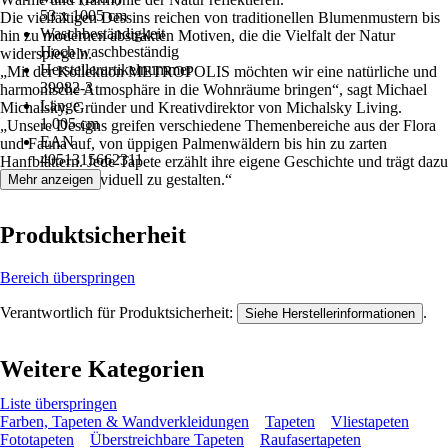
53 x 1005 cm
Die vielfältigen Dessins reichen von traditionellen Blumenmustern bis
Waschbeständigkeit
hin zu modernen abstrakten Motiven, die die Vielfalt der Natur
Hoch waschbeständig
widerspiegeln.
Herstellerartikelnummer
„Mit der Kollektion METROPOLIS möchten wir eine natürliche und
39982-3
harmonische Atmosphäre in die Wohnräume bringen“, sagt Michael
Länge
Michalsky, Gründer und Kreativdirektor von Michalsky Living.
1.005 cm
„Unsere Designs greifen verschiedene Themenbereiche aus der Flora
EAN
und Fauna auf, von üppigen Palmenwäldern bis hin zu zarten
4051315662311
Hanfblättern. Jede Tapete erzählt ihre eigene Geschichte und trägt dazu
bei, Räume individuell zu gestalten.“
Mehr anzeigen
Produktsicherheit
Bereich überspringen
Verantwortlich für Produktsicherheit:
.
Siehe Herstellerinformationen
Weitere Kategorien
Liste überspringen
Farben, Tapeten & Wandverkleidungen
Tapeten
Vliestapeten
Fototapeten
Überstreichbare Tapeten
Raufasertapeten