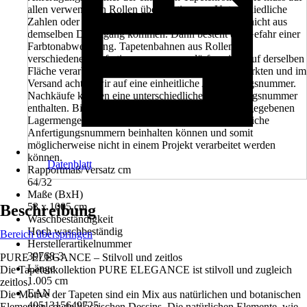
allen verwendeten Rollen übereinstimmen. Unterschiedliche
Zahlen oder Buchstaben bedeuten, dass die Rollen nicht aus
demselben Druckgang kommen. Dann besteht die Gefahr einer
Farbtonabweichung. Tapetenbahnen aus Rollen mit
verschiedenen Anfertigungsnummern dürfen nicht auf derselben
Fläche verarbeitet werden. Beim Verkauf in den Märkten und im
Versand achten wir auf eine einheitliche Anfertigungsnummer.
Nachkäufe können eine unterschiedliche Anfertigungsnummer
enthalten. Bitte beachten Sie außerdem, dass die angegebenen
Lagermengen in den Märkten ebenfalls unterschiedliche
Anfertigungsnummern beinhalten können und somit
möglicherweise nicht in einem Projekt verarbeitet werden
können.
Datenblatt
Rapportmaß/Versatz cm
64/32
Maße (BxH)
53 x 1005 cm
Beschreibung
Waschbeständigkeit
Hoch waschbeständig
Bereich überspringen
Herstellerartikelnummer
39768-3
PURE ELEGANCE – Stilvoll und zeitlos
Länge
Die Tapetenkollektion PURE ELEGANCE ist stilvoll und zugleich
1.005 cm
zeitlos.
EAN
Die Motive der Tapeten sind ein Mix aus natürlichen und botanischen
4051315649725
Elementen sowie klassischen Dessins. Die natürlichen Elemente, wie