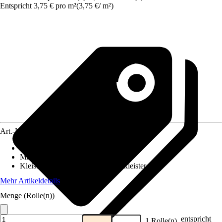
Entspricht 3,75 € pro m²
(
3,75 €
/
m²
)
Art.-Nr.
12359029
Ansatz des Musters
:
Versetzter Ansatz
Maße (BxH)
:
53 x 1005 cm
Kleisterempfehlung
:
Vliestapetenkleister
Mehr Artikeldetails
Menge (Rolle(n))
entspricht
1 Rolle(n)