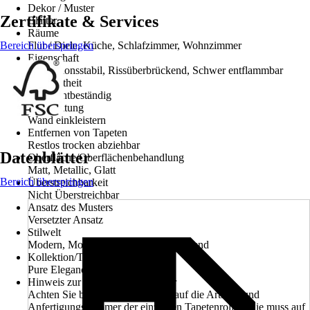
Dekor / Muster
Zertifikate & Services
Blätter
Räume
Bereich überspringen
Flur / Diele, Küche, Schlafzimmer, Wohnzimmer
Eigenschaft
Dimensionsstabil, Rissüberbrückend, Schwer entflammbar
Farbechtheit
Gut Lichtbeständig
Verarbeitung
Wand einkleistern
Entfernen von Tapeten
Restlos trocken abziehbar
Datenblätter
Oberfläche/Oberflächenbehandlung
Matt, Metallic, Glatt
Bereich überspringen
Überstreichbarkeit
Nicht Überstreichbar
Ansatz des Musters
Versetzter Ansatz
Stilwelt
Modern, Modern/Trend, Romance, Trend
Kollektion/Tapetenbuch
Pure Elegance
Hinweis zur Anfertigungsnummer
Achten Sie beim Kauf unbedingt auf die Artikel- und
Anfertigungsnummer der einzelnen Tapetenrollen. Sie muss auf