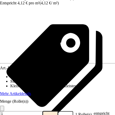
Entspricht 4,12 € pro m²
(
4,12 €
/
m²
)
Art.-Nr.
12358903
Ansatz des Musters
:
Versetzter Ansatz
Maße (BxH)
:
53 x 1005 cm
Kleisterempfehlung
:
Vliestapetenkleister
Mehr Artikeldetails
Menge (Rolle(n))
entspricht
1 Rolle(n)