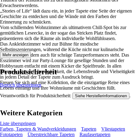
Erwachsenwerdens.
„Stories of Life“ lädt dazu ein, in jeder Tapete eine Seite der eigenen
Geschichte zu entdecken und die Wände mit den Farben der
Erinnerung zu schmücken.
Vom schillernden Wohnzimmer als ultimativem Chill-Spot bis zur
gemütlichen Leseecke, in der sogar das Stricken Platz findet,
präsentieren sich die Räume als individuelle Wohlfühloasen.
Das Ankleidezimmer wird zur Bühne für modische
Selbstinszenierungen, während die Küche nicht nur kulinarische
Kreationen, sondern auch für schräge Tanzperformances steht. Das
Mehr anzeigen
Esszimmer wird zur Party-Lounge für gesellige Stunden und der
Hobbyraum entfacht mit einem Kicker die Spielfreude. In allen
Produktsicherheit
Räumen zeigt sich Persönlichkeit, die Lebensfreude und Vielseitigkeit
in jedem Detail der Tapete zum Ausdruck bringt.
Freuen Sie sich auf eine Kollektion, die die einzigartige Reise eines
Bereich überspringen
Lebens einfängt und Ihre Wohnräume mit Geschichten füllt.
Verantwortlich für Produktsicherheit:
.
Siehe Herstellerinformationen
Weitere Kategorien
Liste überspringen
Farben, Tapeten & Wandverkleidungen
Tapeten
Vliestapeten
Fototapeten
Überstreichbare Tapeten
Raufasertapeten