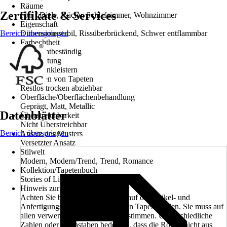
Räume
Zertifikate & Services
Flur / Diele, Küche, Schlafzimmer, Wohnzimmer
Eigenschaft
Bereich überspringen
Dimensionsstabil, Rissüberbrückend, Schwer entflammbar
Farbechtheit
Gut Lichtbeständig
Verarbeitung
Wand einkleistern
Entfernen von Tapeten
Restlos trocken abziehbar
Oberfläche/Oberflächenbehandlung
Geprägt, Matt, Metallic
Datenblätter
Überstreichbarkeit
Nicht Überstreichbar
Bereich überspringen
Ansatz des Musters
Versetzter Ansatz
Stilwelt
Modern, Modern/Trend, Trend, Romance
Kollektion/Tapetenbuch
Stories of Life
Hinweis zur Anfertigungsnummer
Achten Sie beim Kauf unbedingt auf die Artikel- und
Anfertigungsnummer der einzelnen Tapetenrollen. Sie muss auf
allen verwendeten Rollen übereinstimmen. Unterschiedliche
Zahlen oder Buchstaben bedeuten, dass die Rollen nicht aus