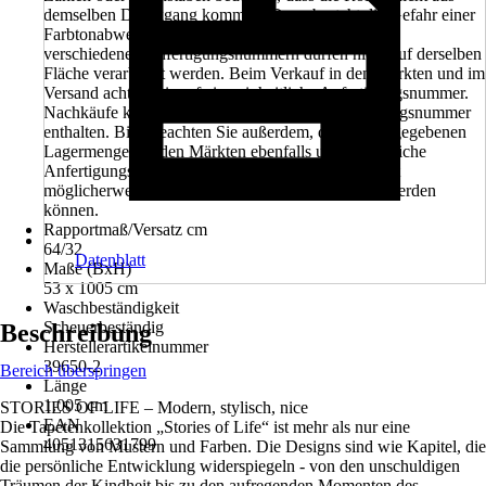
demselben Druckgang kommen. Dann besteht die Gefahr einer
Farbtonabweichung. Tapetenbahnen aus Rollen mit
verschiedenen Anfertigungsnummern dürfen nicht auf derselben
Fläche verarbeitet werden. Beim Verkauf in den Märkten und im
Versand achten wir auf eine einheitliche Anfertigungsnummer.
Nachkäufe können eine unterschiedliche Anfertigungsnummer
enthalten. Bitte beachten Sie außerdem, dass die angegebenen
Lagermengen in den Märkten ebenfalls unterschiedliche
Anfertigungsnummern beinhalten können und somit
möglicherweise nicht in einem Projekt verarbeitet werden
können.
Rapportmaß/Versatz cm
64/32
Datenblatt
Maße (BxH)
53 x 1005 cm
Waschbeständigkeit
Scheuerbeständig
Beschreibung
Herstellerartikelnummer
39650-2
Bereich überspringen
Länge
1.005 cm
STORIES OF LIFE – Modern, stylisch, nice
EAN
Die Tapetenkollektion „Stories of Life“ ist mehr als nur eine
4051315631799
Sammlung von Mustern und Farben. Die Designs sind wie Kapitel, die
die persönliche Entwicklung widerspiegeln - von den unschuldigen
Träumen der Kindheit bis zu den aufregenden Momenten des