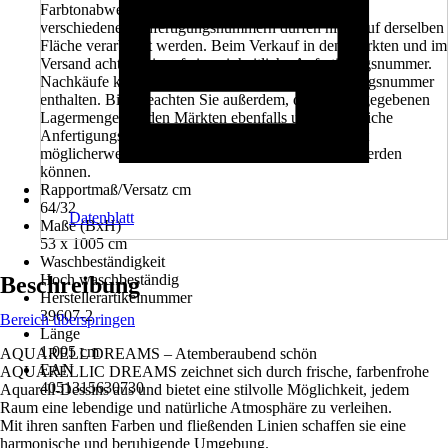
Farbtonabweichung. Tapetenbahnen aus Rollen mit
verschiedenen Anfertigungsnummern dürfen nicht auf derselben
Fläche verarbeitet werden. Beim Verkauf in den Märkten und im
Versand achten wir auf eine einheitliche Anfertigungsnummer.
Nachkäufe können eine unterschiedliche Anfertigungsnummer
enthalten. Bitte beachten Sie außerdem, dass die angegebenen
Lagermengen in den Märkten ebenfalls unterschiedliche
Anfertigungsnummern beinhalten können und somit
möglicherweise nicht in einem Projekt verarbeitet werden
können.
Rapportmaß/Versatz cm
64/32
Datenblatt
Maße (BxH)
53 x 1005 cm
Waschbeständigkeit
Hoch waschbeständig
Beschreibung
Herstellerartikelnummer
39607-2
Bereich überspringen
Länge
1.005 cm
AQUARELL DREAMS – Atemberaubend schön
EAN
AQUARELLIC DREAMS zeichnet sich durch frische, farbenfrohe
4051315630730
Aquarell-Dessins aus und bietet eine stilvolle Möglichkeit, jedem
Raum eine lebendige und natürliche Atmosphäre zu verleihen.
Mit ihren sanften Farben und fließenden Linien schaffen sie eine
harmonische und beruhigende Umgebung.