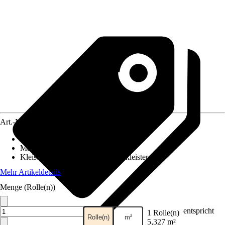
Art.-Nr.
12357455
Ansatz des Musters
:
Versetzter Ansatz
Maße (BxH)
:
53 x 1005 cm
Kleisterempfehlung
:
Vliestapetenkleister
Mehr Artikeldetails
Menge (Rolle(n))
entspricht
1 Rolle(n)
Rolle(n)
m²
5,327 m²