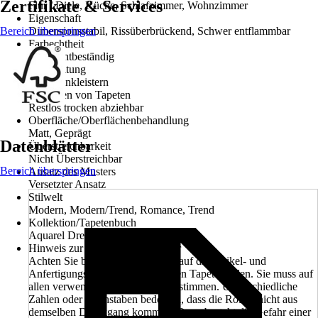
Zertifikate & Services
Flur / Diele, Küche, Schlafzimmer, Wohnzimmer
Eigenschaft
Bereich überspringen
Dimensionsstabil, Rissüberbrückend, Schwer entflammbar
Farbechtheit
Gut Lichtbeständig
Verarbeitung
Wand einkleistern
Entfernen von Tapeten
Restlos trocken abziehbar
Oberfläche/Oberflächenbehandlung
Matt, Geprägt
Datenblätter
Überstreichbarkeit
Nicht Überstreichbar
Bereich überspringen
Ansatz des Musters
Versetzter Ansatz
Stilwelt
Modern, Modern/Trend, Romance, Trend
Kollektion/Tapetenbuch
Aquarel Dreams
Hinweis zur Anfertigungsnummer
Achten Sie beim Kauf unbedingt auf die Artikel- und
Anfertigungsnummer der einzelnen Tapetenrollen. Sie muss auf
allen verwendeten Rollen übereinstimmen. Unterschiedliche
Zahlen oder Buchstaben bedeuten, dass die Rollen nicht aus
demselben Druckgang kommen. Dann besteht die Gefahr einer