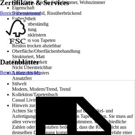
Zertifikate & Services
Flur / Diele, Küche, Schlafzimmer, Wohnzimmer
Eigenschaft
Bereich überspringen
Dimensionsstabil, Rissüberbrückend
Farbechtheit
Gut Lichtbeständig
Verarbeitung
Wand einkleistern
Entfernen von Tapeten
Restlos trocken abziehbar
Oberfläche/Oberflächenbehandlung
Strukturiert, Matt
Datenblätter
Überstreichbarkeit
Nicht Überstreichbar
Bereich überspringen
Ansatz des Musters
Ansatzfrei
Stilwelt
Modern, Modern/Trend, Trend
Kollektion/Tapetenbuch
Casual Living
Hinweis zur Anfertigungsnummer
Achten Sie beim Kauf unbedingt auf die Artikel- und
Anfertigungsnummer der einzelnen Tapetenrollen. Sie muss auf
allen verwendeten Rollen übereinstimmen. Unterschiedliche
Zahlen oder Buchstaben bedeuten, dass die Rollen nicht aus
demselben Druckgang kommen. Dann besteht die Gefahr einer