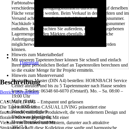
Farbtonabweichung. Tapetenbahnen aus Rollen mit
verschiedenen Anfertigungsnummern dürfen nicht auf derselben
Fläche verarbeitet werden. Beim Verkauf in den Märkten und im
Versand achten wir auf eine einheitliche Anfertigungsnummer.
Nachkäufe können eine unterschiedliche Anfertigungsnummer
enthalten. Bitte beachten Sie außerdem, dass die angegebenen
Lagermengen in den Märkten ebenfalls unterschiedliche
Anfertigungsnummern beinhalten können und somit
möglicherweise nicht in einem Projekt verarbeitet werden
können.
Hinweis zum Materialbedarf
Mit unserem Tapetenrechner können Sie schnell und einfach
Datenblatt
Ihren ganz persönlichen Bedarf an Tapetenrollen berechnen und
so die exakte Menge für Ihr Projekt ermitteln.
Hinweis zum Musterversand
Kostenloses Muster (DIN A4) bestellen: HORNBACH Service
Beschreibung
Center anrufen und bis zu 5 Tapetenmuster nach Hause senden
lassen. Telefon: 06348 60-6070 (Ortstarif). Mo. – Sa. 08:00 –
Bereich überspringen
19:00 Uhr
Maße (BxH)
CASUAL LIVING – Entspannt und gelassen
53 x 1005 cm
Die Tapetenkollektion CASUAL LIVING präsentiert eine
Waschbeständigkeit
faszinierende, natürliche Produktwelt, die von modernem Design und
Hoch waschbeständig
floralen Motiven geprägt ist. Mit einer
Herstellerartikelnummer
Vielzahl von Dekoren und Mustern, darunter auch attraktive
39547-3
Strukturen, schafft diese Kollektion eine sanfte und harmonische