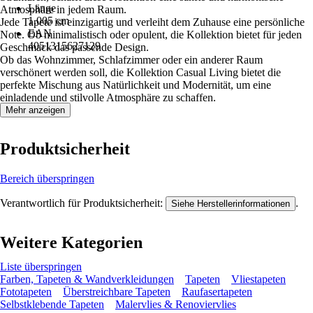
Länge
Atmosphäre in jedem Raum.
1.005 cm
Jede Tapete ist einzigartig und verleiht dem Zuhause eine persönliche
EAN
Note. Ob minimalistisch oder opulent, die Kollektion bietet für jeden
4051315627129
Geschmack das passende Design.
Ob das Wohnzimmer, Schlafzimmer oder ein anderer Raum
verschönert werden soll, die Kollektion Casual Living bietet die
perfekte Mischung aus Natürlichkeit und Modernität, um eine
einladende und stilvolle Atmosphäre zu schaffen.
Mehr anzeigen
Produktsicherheit
Bereich überspringen
Verantwortlich für Produktsicherheit:
.
Siehe Herstellerinformationen
Weitere Kategorien
Liste überspringen
Farben, Tapeten & Wandverkleidungen
Tapeten
Vliestapeten
Fototapeten
Überstreichbare Tapeten
Raufasertapeten
Selbstklebende Tapeten
Malervlies & Renoviervlies