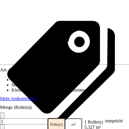
Art.-Nr.
12054891
Ansatz des Musters
:
Ansatzfrei
Maße (BxH)
:
53 x 1005 cm
Kleisterempfehlung
:
Vliestapetenkleister
Mehr Artikeldetails
Menge (Rolle(n))
entspricht
1 Rolle(n)
Rolle(n)
m²
5,327 m²