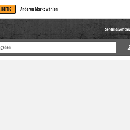
RICHTIG
Anderen Markt wählen
Sendungsverfolg