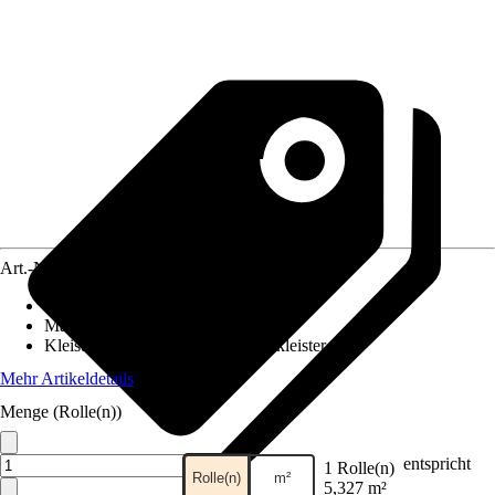
Art.-Nr.
10581506
Ansatz des Musters
:
Versetzter Ansatz
Maße (BxH)
:
53 x 1005 cm
Kleisterempfehlung
:
Vliestapetenkleister
Mehr Artikeldetails
Menge (Rolle(n))
entspricht
1 Rolle(n)
Rolle(n)
m²
5,327 m²