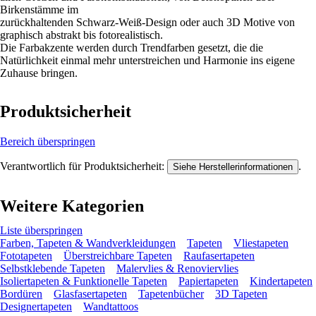
Birkenstämme im
zurückhaltenden Schwarz-Weiß-Design oder auch 3D Motive von
graphisch abstrakt bis fotorealistisch.
Die Farbakzente werden durch Trendfarben gesetzt, die die
Natürlichkeit einmal mehr unterstreichen und Harmonie ins eigene
Zuhause bringen.
Produktsicherheit
Bereich überspringen
Verantwortlich für Produktsicherheit:
.
Siehe Herstellerinformationen
Weitere Kategorien
Liste überspringen
Farben, Tapeten & Wandverkleidungen
Tapeten
Vliestapeten
Fototapeten
Überstreichbare Tapeten
Raufasertapeten
Selbstklebende Tapeten
Malervlies & Renoviervlies
Isoliertapeten & Funktionelle Tapeten
Papiertapeten
Kindertapeten
Bordüren
Glasfasertapeten
Tapetenbücher
3D Tapeten
Designertapeten
Wandtattoos