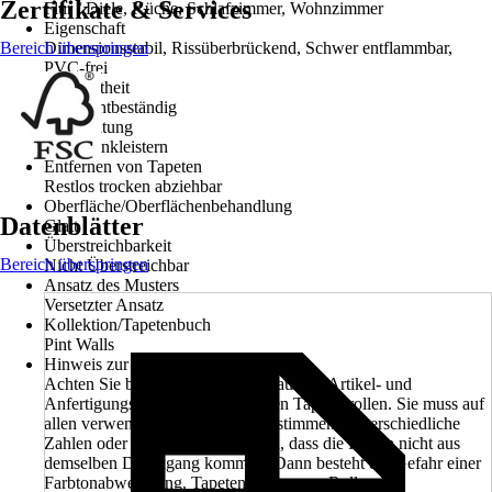
Zertifikate & Services
Flur / Diele, Küche, Schlafzimmer, Wohnzimmer
Eigenschaft
Bereich überspringen
Dimensionsstabil, Rissüberbrückend, Schwer entflammbar,
PVC-frei
Farbechtheit
Gut Lichtbeständig
Verarbeitung
Wand einkleistern
Entfernen von Tapeten
Restlos trocken abziehbar
Oberfläche/Oberflächenbehandlung
Datenblätter
Glatt
Überstreichbarkeit
Bereich überspringen
Nicht Überstreichbar
Ansatz des Musters
Versetzter Ansatz
Kollektion/Tapetenbuch
Pint Walls
Hinweis zur Anfertigungsnummer
Achten Sie beim Kauf unbedingt auf die Artikel- und
Anfertigungsnummer der einzelnen Tapetenrollen. Sie muss auf
allen verwendeten Rollen übereinstimmen. Unterschiedliche
Zahlen oder Buchstaben bedeuten, dass die Rollen nicht aus
demselben Druckgang kommen. Dann besteht die Gefahr einer
Farbtonabweichung. Tapetenbahnen aus Rollen mit