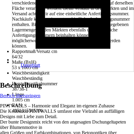
verschiedenen Anfertigungsnummern dürfen nicht auf derselben
Fläche verarbeitet werden. Beim Verkauf in den Märkten und im
Versand achten wir auf eine einheitliche Anfertigungsnummer.
Nachkäufe können eine unterschiedliche Anfertigungsnummer
enthalten. Bitte beachten Sie außerdem, dass die angegebenen
Lagermengen in den Märkten ebenfalls unterschiedliche
Anfertigungsnummern beinhalten können und somit
möglicherweise nicht in einem Projekt verarbeitet werden
können.
Rapportmaß/Versatz cm
64/32
Maße (BxH)
Datenblatt
53 x 1005 cm
Waschbeständigkeit
Waschbeständig
Herstellerartikelnummer
Beschreibung
38738-1
Länge
Bereich überspringen
1.005 cm
EAN
PINTWALLS – Harmonie und Eleganz im eigenen Zuhause
4051315565391
Die Kollektion PINTWALLS umfasst eine Vielzahl an auffälligen
Designs mit Liebe zum Detail.
Der bunte Designmix reicht von den angesagten Dschungeltapeten
über Blumenmotive in
allen Größen und Farbkombinationen, von Betonoptiken über