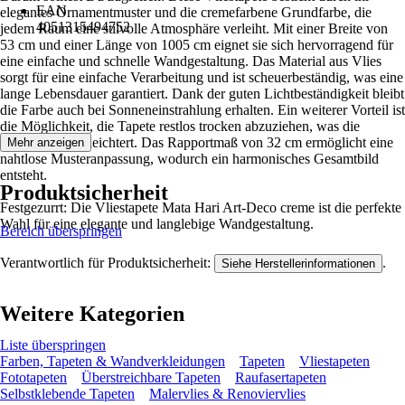
EAN
elegantes Ornamentmuster und die cremefarbene Grundfarbe, die
4051315494752
jedem Raum eine stilvolle Atmosphäre verleiht. Mit einer Breite von
53 cm und einer Länge von 1005 cm eignet sie sich hervorragend für
eine einfache und schnelle Wandgestaltung. Das Material aus Vlies
sorgt für eine einfache Verarbeitung und ist scheuerbeständig, was eine
lange Lebensdauer garantiert. Dank der guten Lichtbeständigkeit bleibt
die Farbe auch bei Sonneneinstrahlung erhalten. Ein weiterer Vorteil ist
die Möglichkeit, die Tapete restlos trocken abzuziehen, was die
Renovierung erleichtert. Das Rapportmaß von 32 cm ermöglicht eine
Mehr anzeigen
nahtlose Musteranpassung, wodurch ein harmonisches Gesamtbild
entsteht.
Produktsicherheit
Festgezurrt: Die Vliestapete Mata Hari Art-Deco creme ist die perfekte
Wahl für eine elegante und langlebige Wandgestaltung.
Bereich überspringen
Verantwortlich für Produktsicherheit:
.
Siehe Herstellerinformationen
Weitere Kategorien
Liste überspringen
Farben, Tapeten & Wandverkleidungen
Tapeten
Vliestapeten
Fototapeten
Überstreichbare Tapeten
Raufasertapeten
Selbstklebende Tapeten
Malervlies & Renoviervlies