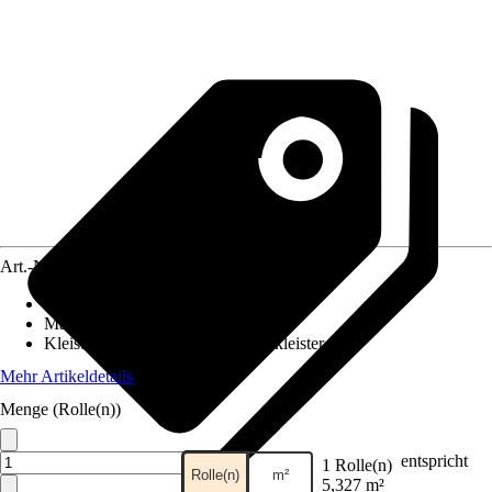
Art.-Nr.
10531149
Ansatz des Musters
:
Gerader Ansatz
Maße (BxH)
:
53 x 1005 cm
Kleisterempfehlung
:
Vliestapetenkleister
Mehr Artikeldetails
Menge (Rolle(n))
entspricht
1 Rolle(n)
Rolle(n)
m²
5,327 m²