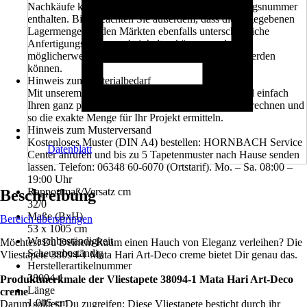
Nachkäufe können eine unterschiedliche Anfertigungsnummer
enthalten. Bitte beachten Sie außerdem, dass die angegebenen
Lagermengen in den Märkten ebenfalls unterschiedliche
Anfertigungsnummern beinhalten können und somit
möglicherweise nicht in einem Projekt verarbeitet werden
können.
Hinweis zum Materialbedarf
Mit unserem Tapetenrechner können Sie schnell und einfach
Ihren ganz persönlichen Bedarf an Tapetenrollen berechnen und
so die exakte Menge für Ihr Projekt ermitteln.
Hinweis zum Musterversand
Kostenloses Muster (DIN A4) bestellen: HORNBACH Service
Datenblatt
Center anrufen und bis zu 5 Tapetenmuster nach Hause senden
lassen. Telefon: 06348 60-6070 (Ortstarif). Mo. – Sa. 08:00 –
19:00 Uhr
Rapportmaß/Versatz cm
Beschreibung
32/0
Maße (BxH)
Bereich überspringen
53 x 1005 cm
Waschbeständigkeit
Möchtest Du Deinem Raum einen Hauch von Eleganz verleihen? Die
Scheuerbeständig
Vliestapete 38094-1 Mata Hari Art-Deco creme bietet Dir genau das.
Herstellerartikelnummer
38094-1
Produktmerkmale der Vliestapete 38094-1 Mata Hari Art-Deco
Länge
creme
1.005 cm
Darum solltest Du zugreifen: Diese Vliestapete besticht durch ihr