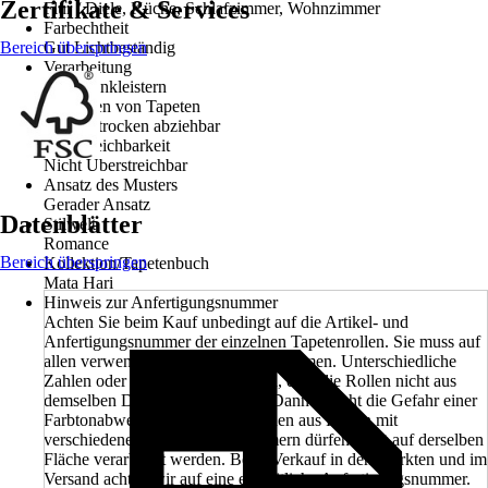
Zertifikate & Services
Flur / Diele, Küche, Schlafzimmer, Wohnzimmer
Farbechtheit
Bereich überspringen
Gut Lichtbeständig
Verarbeitung
Wand einkleistern
Entfernen von Tapeten
Restlos trocken abziehbar
Überstreichbarkeit
Nicht Überstreichbar
Ansatz des Musters
Gerader Ansatz
Datenblätter
Stilwelt
Romance
Bereich überspringen
Kollektion/Tapetenbuch
Mata Hari
Hinweis zur Anfertigungsnummer
Achten Sie beim Kauf unbedingt auf die Artikel- und
Anfertigungsnummer der einzelnen Tapetenrollen. Sie muss auf
allen verwendeten Rollen übereinstimmen. Unterschiedliche
Zahlen oder Buchstaben bedeuten, dass die Rollen nicht aus
demselben Druckgang kommen. Dann besteht die Gefahr einer
Farbtonabweichung. Tapetenbahnen aus Rollen mit
verschiedenen Anfertigungsnummern dürfen nicht auf derselben
Fläche verarbeitet werden. Beim Verkauf in den Märkten und im
Versand achten wir auf eine einheitliche Anfertigungsnummer.