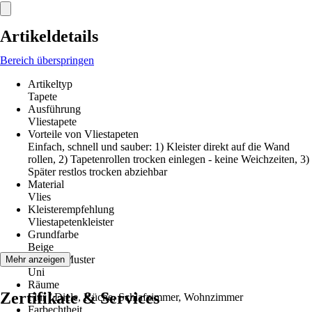
Artikeldetails
Bereich überspringen
Artikeltyp
Tapete
Ausführung
Vliestapete
Vorteile von Vliestapeten
Einfach, schnell und sauber: 1) Kleister direkt auf die Wand
rollen, 2) Tapetenrollen trocken einlegen - keine Weichzeiten, 3)
Später restlos trocken abziehbar
Material
Vlies
Kleisterempfehlung
Vliestapetenkleister
Grundfarbe
Beige
Dekor / Muster
Mehr anzeigen
Uni
Räume
Zertifikate & Services
Flur / Diele, Küche, Schlafzimmer, Wohnzimmer
Farbechtheit