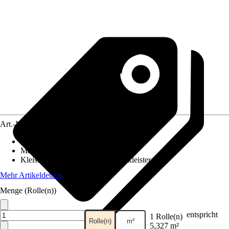
Art.-Nr.
10357811
Ansatz des Musters
:
Ansatzfrei
Maße (BxH)
:
53 x 1005 cm
Kleisterempfehlung
:
Vliestapetenkleister
Mehr Artikeldetails
Menge (Rolle(n))
entspricht
1 Rolle(n)
Rolle(n)
m²
5,327 m²