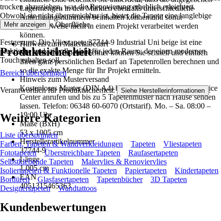
trocken abzuziehen, was die Renovierung erheblich erleichtert.
Lagermengen in den Märkten ebenfalls unterschiedliche
Obwohl sie nicht überstreichbar ist, bietet die Tapete eine langlebige
Anfertigungsnummern beinhalten können und somit
und pflegeleichte Oberfläche.
Mehr anzeigen
möglicherweise nicht in einem Projekt verarbeitet werden
können.
Festgezurrt: Die Vliestapete 37744-9 Industrial Uni beige ist eine
Hinweis zum Materialbedarf
Produktsicherheit
praktische und stilvolle Wahl für jeden Raum, der einen modernen
Mit unserem Tapetenrechner können Sie schnell und einfach
Touch erhalten soll.
Ihren ganz persönlichen Bedarf an Tapetenrollen berechnen und
so die exakte Menge für Ihr Projekt ermitteln.
Bereich überspringen
Hinweis zum Musterversand
Kostenloses Muster (DIN A4) bestellen: HORNBACH Service
Verantwortlich für Produktsicherheit:
.
Siehe Herstellerinformationen
Center anrufen und bis zu 5 Tapetenmuster nach Hause senden
lassen. Telefon: 06348 60-6070 (Ortstarif). Mo. – Sa. 08:00 –
19:00 Uhr
Weitere Kategorien
Maße (BxH)
53 x 1005 cm
Liste überspringen
Herstellerartikelnummer
Farben, Tapeten & Wandverkleidungen
Tapeten
Vliestapeten
37744-9
Fototapeten
Überstreichbare Tapeten
Raufasertapeten
Länge
Selbstklebende Tapeten
Malervlies & Renoviervlies
1.005 cm
Isoliertapeten & Funktionelle Tapeten
Papiertapeten
Kindertapeten
EAN
Bordüren
Glasfasertapeten
Tapetenbücher
3D Tapeten
4051315465363
Designertapeten
Wandtattoos
Kundenbewertungen